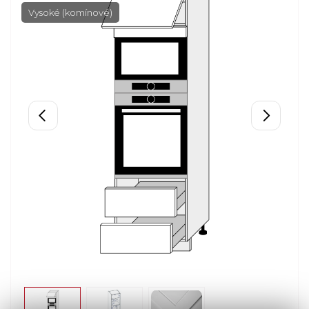
Vysoké (komínové)