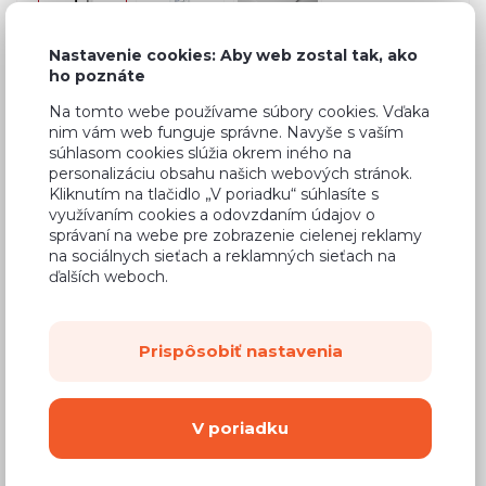
Nastavenie cookies: Aby web zostal tak, ako
ho poznáte
Bežná cena v štúdiách
625,33 €
Na tomto webe používame súbory cookies. Vďaka
nim vám web funguje správne. Navyše s vaším
375,20 €
Cena
súhlasom cookies slúžia okrem iného na
personalizáciu obsahu našich webových stránok.
(
305,04 €
bez DPH)
Kliknutím na tlačidlo „V poriadku“ súhlasíte s
využívaním cookies a odovzdaním údajov o
správaní na webe pre zobrazenie cielenej reklamy
Dostupnosť:
Na objednávku
na sociálnych sieťach a reklamných sieťach na
Záručná doba:
24 mesiacov
ďalších weboch.
Doprava:
od 14,90 €
Dodacia lehota:
8 - 12 týždňov
Prispôsobiť nastavenia
Mám záujem o
montáž
V poriadku
Kúpiť