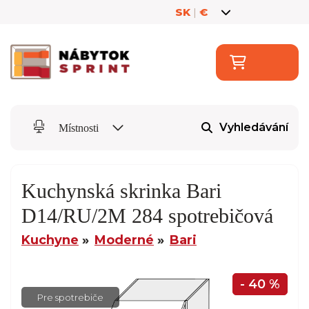
SK
|
€
Vyhledávání
Místnosti
Kuchynská skrinka Bari
D14/RU/2M 284 spotrebičová
Kuchyne
Moderné
Bari
- 40 %
Pre spotrebiče