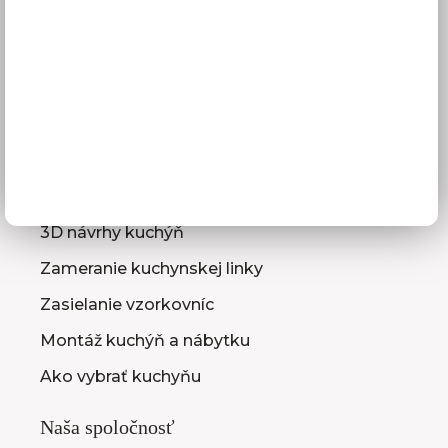
Platba
Reklamácie
Obchodné podmienky
GDPR
Služby pre vás
3D návrhy kuchýň
Zameranie kuchynskej linky
Zasielanie vzorkovníc
Montáž kuchýň a nábytku
Ako vybrať kuchyňu
Naša spoločnosť