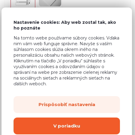
Nastavenie cookies: Aby web zostal tak, ako
ho poznáte
Bežná cena v štúdiách
746,62 €
Na tomto webe používame súbory cookies. Vďaka
447,97 €
Cena
nim vám web funguje správne. Navyše s vaším
súhlasom cookies slúžia okrem iného na
(
364,20 €
bez DPH)
personalizáciu obsahu našich webových stránok.
Kliknutím na tlačidlo „V poriadku“ súhlasíte s
využívaním cookies a odovzdaním údajov o
Dostupnosť:
Na objednávku
správaní na webe pre zobrazenie cielenej reklamy
Záručná doba:
24 mesiacov
na sociálnych sieťach a reklamných sieťach na
ďalších weboch.
Doprava:
od 14,90 €
Dodacia lehota:
8 - 12 týždňov
Prispôsobiť nastavenia
Mám záujem o
montáž
V poriadku
Kúpiť