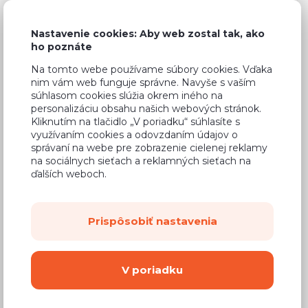
Nastavenie cookies: Aby web zostal tak, ako
ho poznáte
Bežná cena v štúdiách
527,10 €
Na tomto webe používame súbory cookies. Vďaka
nim vám web funguje správne. Navyše s vaším
316,26 €
Cena
súhlasom cookies slúžia okrem iného na
personalizáciu obsahu našich webových stránok.
(
257,12 €
bez DPH)
Kliknutím na tlačidlo „V poriadku“ súhlasíte s
využívaním cookies a odovzdaním údajov o
správaní na webe pre zobrazenie cielenej reklamy
Dostupnosť:
Na objednávku
na sociálnych sieťach a reklamných sieťach na
ďalších weboch.
Záručná doba:
24 mesiacov
Doprava:
od 14,90 €
Dodacia lehota:
8 - 12 týždňov
Prispôsobiť nastavenia
Mám záujem o
montáž
V poriadku
Kúpiť