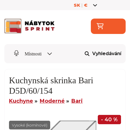
SK
|
€
Vyhledávání
Místnosti
Kuchynská skrinka Bari
D5D/60/154
Kuchyne
Moderné
Bari
- 40 %
Vysoké (komínové)