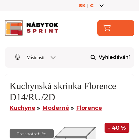
SK
|
€
Vyhledávání
Místnosti
Kuchynská skrinka Florence
D14/RU/2D
Kuchyne
Moderné
Florence
- 40 %
Pre spotrebiče