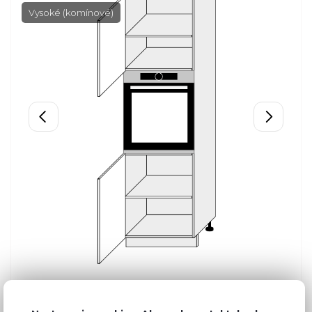
Vysoké (komínové)