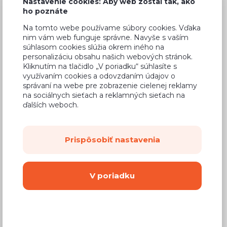
Nastavenie cookies: Aby web zostal tak, ako
ho poznáte
Na tomto webe používame súbory cookies. Vďaka
nim vám web funguje správne. Navyše s vaším
súhlasom cookies slúžia okrem iného na
Bežná cena v štúdiách
571,13 €
personalizáciu obsahu našich webových stránok.
342,68 €
Kliknutím na tlačidlo „V poriadku“ súhlasíte s
Cena
využívaním cookies a odovzdaním údajov o
(
278,60 €
bez DPH)
správaní na webe pre zobrazenie cielenej reklamy
na sociálnych sieťach a reklamných sieťach na
ďalších weboch.
Dostupnosť:
Na objednávku
Záručná doba:
24 mesiacov
Prispôsobiť nastavenia
Doprava:
od 14,90 €
Dodacia lehota:
8 - 12 týždňov
V poriadku
Mám záujem o
montáž
Kúpiť