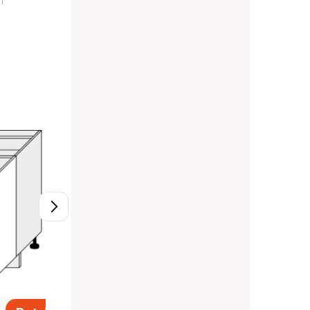
h
D11/80