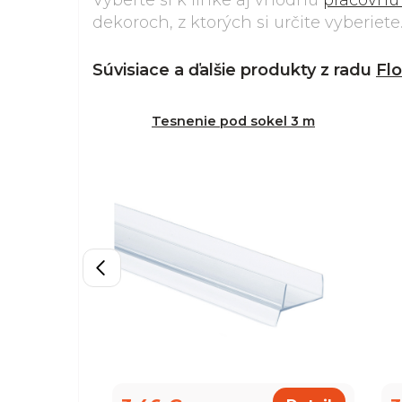
Vyberte si k linke aj vhodnú
pracovnú
dekoroch, z ktorých si určite vyberiete
Súvisiace a ďalšie produkty z radu
Fl
Tesnenie pod sokel 3 m