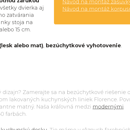
votnou zárukou
Návod na montáž zásuvk
 všetky dvierka aj
Návod na montáž korpus
o zatvárania
nky stoja na
alebo 15 cm.
(lesk alebo mat)
,
bezúchytkové vyhotovenie
.
dizajn? Zamerajte sa na bezúchytkové riešenie d
ysom lakovaných kuchynských liniek Florence. Po
egantne matný. Naša kráľovná medzi
modernými
0 farbách.