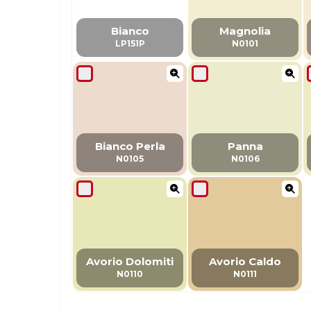
Bianco
Magnolia
LP151P
N0101
Bianco Perla
Panna
N0105
N0106
Avorio Dolomiti
Avorio Caldo
N0110
N0111