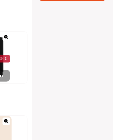
08 €
mm