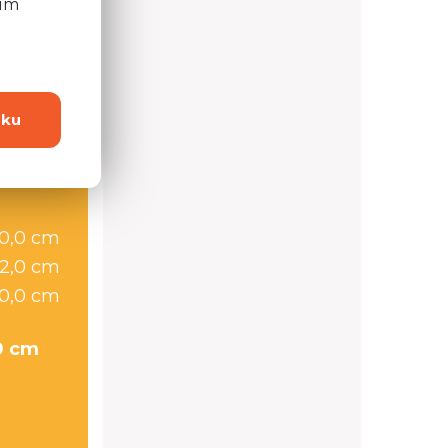
ním
 otázku?
dku
0,0 cm
2,0 cm
0,0 cm
0 cm