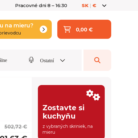
Pracovné dni 8 – 16:30
SK
|
€
u na mieru?
0,00 €
prievodcu
álne
Ostatní
Zostavte si
kuchyňu
z vybraných skriniek, na
502,72 €
mieru