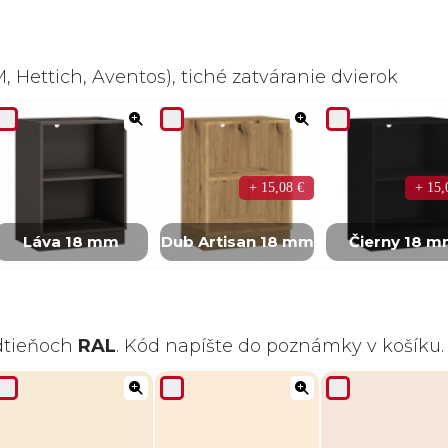
 Hettich, Aventos), tiché zatváranie dvierok
+ 15,08 €
+ 15,
Láva 18 mm
Dub Artisan 18 mm
Čierny 18 
odtieňoch
RAL
. Kód napíšte do poznámky v košíku.