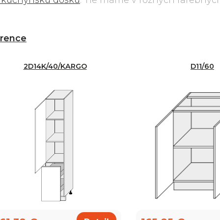
 kuchynskú dosku
. Tie máme v rôznych farebnýc
.
orence
2D14K/40/KARGO
D11/60