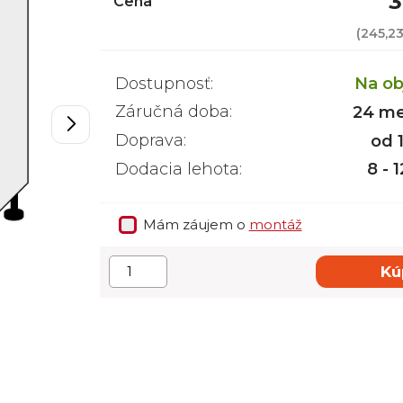
3
Cena
(
245,2
Dostupnosť:
Na ob
Záručná doba:
24 me
Doprava:
od 
Dodacia lehota:
8 - 
Mám záujem o
montáž
Kú