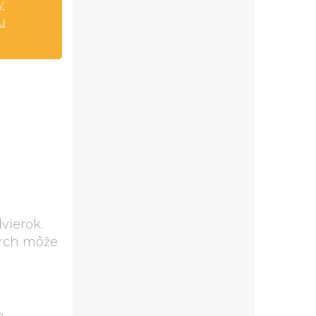
y
u
vierok.
vrch môže