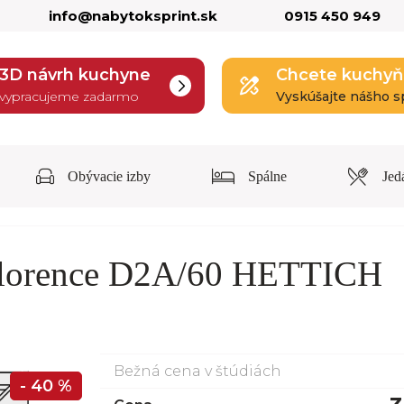
info@nabytoksprint.sk
0915 450 949
3D návrh kuchyne
Chcete kuchyň
vypracujeme zadarmo
Vyskúšajte nášho s
Obývacie izby
Spálne
Jed
Florence D2A/60 HETTICH
Bežná cena v štúdiách
- 40 %