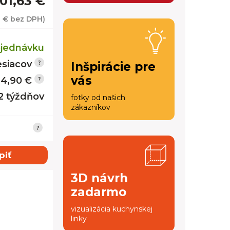
01,63 €
3 €
bez DPH)
jednávku
siacov
Inšpirácie pre
vás
14,90 €
12 týždňov
fotky od našich
zákazníkov
piť
3D návrh
zadarmo
vizualizácia kuchynskej
linky