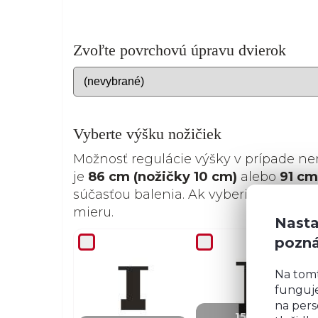
Zvoľte povrchovú úpravu dvierok
Vyberte výšku nožičiek
Možnosť regulácie výšky v prípade ne
je
86 cm (nožičky 10 cm)
alebo
91 cm
súčasťou balenia. Ak vyberiete nožičk
mieru.
Nasta
pozn
Na tom
funguje
+ 4,07 €
na pers
15 cm