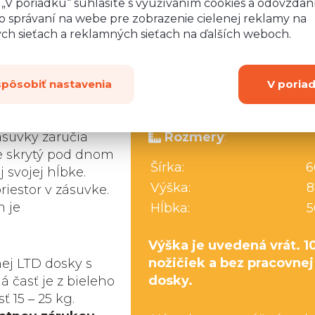
o „V poriadku“ súhlasíte s využívaním cookies a odovzda
o správaní na webe pre zobrazenie cielenej reklamy na
ych sieťach a reklamných sieťach na ďalších weboch.
Máte
spôsobiť nastavenia
V poria
cípe guľôčkových
ásuvky zaručia
Rozmery
:
e skrytý pod dnom
Šírka:
6
 svojej hĺbke.
Výška:
8
iestor v zásuvke.
m je
Hĺbka:
5
Výška je uvedená vrát. 1
nožičiek a bez pracovnej
nej LTD dosky s
dosky.
 časť je z bieleho
 15 ‒ 25 kg.