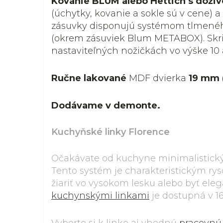
Kovanie BLUM alebo Hettich s doži
(úchytky, kovanie a sokle sú v cene) a
zásuvky disponujú systémom tlmenéh
(okrem zásuviek Blum METABOX). Skri
nastaviteľných nožičkách vo výške 10 
Ručne lakované
MDF dvierka
19 mm 
Dodávame v demonte.
Kuchyňské linky Florence
Očakávate od kuchyne minimalistický 
Tento systém je charakteristickým r
žiariť vo vysokom lesku alebo byť el
kuchynskými linkami
je dostupná v 16