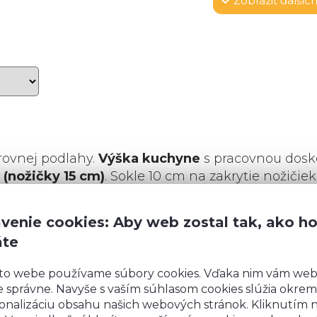
Zobraziť
ďalších
rovnej podlahy.
Výška kuchyne
s pracovnou dosk
 (nožičky 15 cm)
. Sokle 10 cm na zakrytie nožičiek
y 15 cm, budeme vás kontaktovať kvôli výrobe sok
venie cookies: Aby web zostal tak, ako h
áte
to webe používame súbory cookies. Vďaka nim vám we
 správne. Navyše s vaším súhlasom cookies slúžia okrem
onalizáciu obsahu našich webových stránok. Kliknutím 