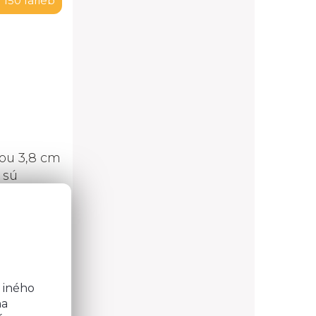
 150 farieb
ou 3,8 cm
 sú
lov na
o
b
 iného
na