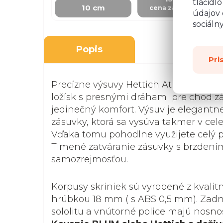
tlačidl
10 cm
cena za skrinku
údajov 
sociáln
Popis
Pri
Precízne výsuvy Hettich Atira na prin
ložísk s presnými dráhami pre chod z
jedinečný komfort. Výsuv je elegantn
zásuvky, ktorá sa vysúva takmer v celej
Vďaka tomu pohodlne využijete celý pr
Tlmené zatváranie zásuvky s brzdení
samozrejmosťou.
Korpusy skriniek sú vyrobené z kvalit
hrúbkou 18 mm ( s ABS 0,5 mm). Zadná
sololitu a vnútorné police majú nosnosť