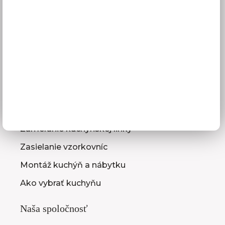
Platba
Reklamácie
Obchodné podmienky
GDPR
Služby pre vás
3D návrhy kuchýň
Zameranie kuchynskej linky
Zasielanie vzorkovníc
Montáž kuchýň a nábytku
Ako vybrať kuchyňu
Naša spoločnosť