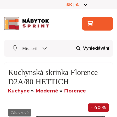
SK
|
€
Vyhledávání
Místnosti
Kuchynská skrinka Florence
D2A/80 HETTICH
Kuchyne
Moderné
Florence
- 40 %
Zásuvkové