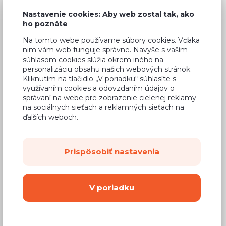
Nastavenie cookies: Aby web zostal tak, ako
ho poznáte
Na tomto webe používame súbory cookies. Vďaka
Bežná cena v štúdiách
552,17 €
nim vám web funguje správne. Navyše s vaším
súhlasom cookies slúžia okrem iného na
331,30 €
Cena
personalizáciu obsahu našich webových stránok.
Kliknutím na tlačidlo „V poriadku“ súhlasíte s
(
269,35 €
bez DPH)
využívaním cookies a odovzdaním údajov o
správaní na webe pre zobrazenie cielenej reklamy
na sociálnych sieťach a reklamných sieťach na
Dostupnosť:
Na objednávku
ďalších weboch.
Záručná doba:
24 mesiacov
Doprava:
od 14,90 €
Prispôsobiť nastavenia
Dodacia lehota:
8 - 12 týždňov
V poriadku
Mám záujem o
montáž
Kúpiť