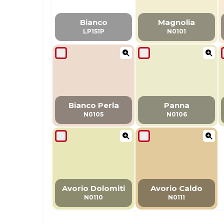
Bianco
Magnolia
LP151P
N0101
Bianco Perla
Panna
N0105
N0106
Avorio Dolomiti
Avorio Caldo
N0110
N0111