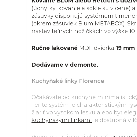
Kovanie BLUM alebo Hettich s doži
(úchytky, kovanie a sokle sú v cene) a
zásuvky disponujú systémom tlmenéh
(okrem zásuviek Blum METABOX). Skri
nastaviteľných nožičkách vo výške 10 
Ručne lakované
MDF dvierka
19 mm 
Dodávame v demonte.
Kuchyňské linky Florence
Očakávate od kuchyne minimalistický 
Tento systém je charakteristickým r
žiariť vo vysokom lesku alebo byť el
kuchynskými linkami
je dostupná v 16