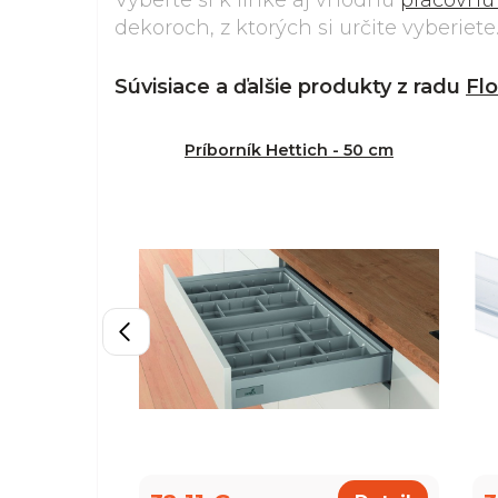
Vyberte si k linke aj vhodnú
pracovnú
dekoroch, z ktorých si určite vyberiete
Súvisiace a ďalšie produkty z radu
Fl
Príborník Hettich - 50 cm