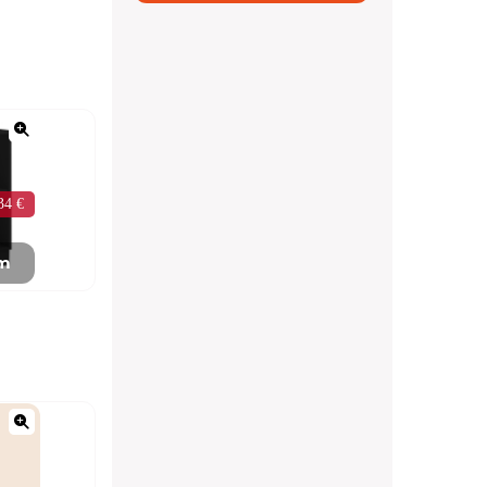
34 €
mm