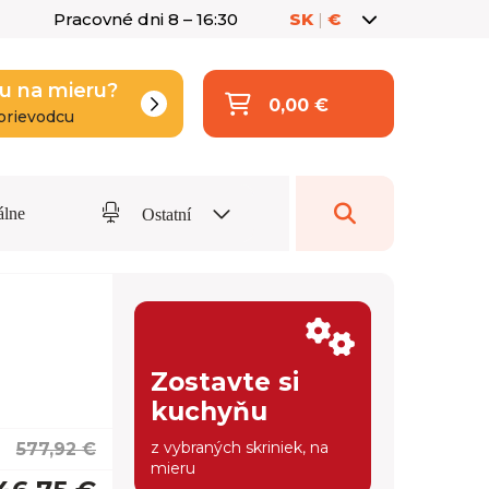
Pracovné dni 8 – 16:30
SK
|
€
u na mieru?
0,00 €
prievodcu
álne
Ostatní
Zostavte si
kuchyňu
z vybraných skriniek, na
577,92 €
mieru