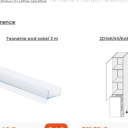
 kuchynskú dosku
. Tie máme v rôznych farebnýc
.
orence
Tesnenie pod sokel 3 m
2D14K/40/K