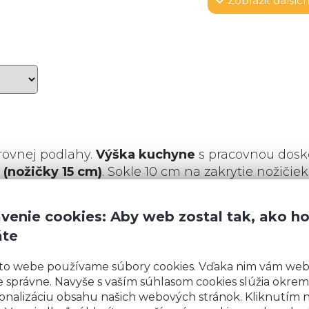
Zobraziť
ďalších
rovnej podlahy.
Výška kuchyne
s pracovnou dosk
 (nožičky 15 cm)
. Sokle 10 cm na zakrytie nožičiek
y 15 cm, budeme vás kontaktovať kvôli výrobe sok
venie cookies: Aby web zostal tak, ako h
áte
to webe používame súbory cookies. Vďaka nim vám we
 správne. Navyše s vaším súhlasom cookies slúžia okrem
onalizáciu obsahu našich webových stránok. Kliknutím 