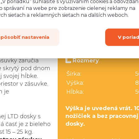
o „V poriadku“ súhlasíte s využívaním cookies a odovzda
o správaní na webe pre zobrazenie cielenej reklamy na
ych sieťach a reklamných sieťach na ďalších weboch.
Máte
spôsobiť nastavenia
V poria
cípe guľôčkových
ásuvky zaručia
Rozmery
:
e skrytý pod dnom
Šírka:
5
 svojej hĺbke.
Výška:
8
iestor v zásuvke.
m je
Hĺbka:
5
Výška je uvedená vrát. 1
nožičiek a bez pracovnej
nej LTD dosky s
dosky.
 časť je z bieleho
 15 ‒ 25 kg.