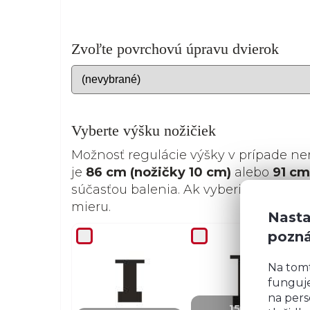
Zvoľte povrchovú úpravu dvierok
Vyberte výšku nožičiek
Možnosť regulácie výšky v prípade ne
je
86 cm (nožičky 10 cm)
alebo
91 cm
súčasťou balenia. Ak vyberiete nožičk
mieru.
Nasta
pozn
Na tom
funguje
+ 4,07 €
na pers
15 cm