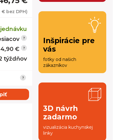
46,75 €
1 €
bez DPH)
jednávku
siacov
Inšpirácie pre
vás
14,90 €
12 týždňov
fotky od našich
zákazníkov
piť
3D návrh
zadarmo
vizualizácia kuchynskej
linky