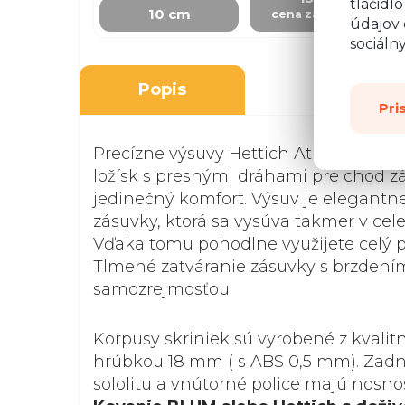
tlačidl
10 cm
cena za skrinku
údajov 
sociáln
Popis
Pri
Precízne výsuvy Hettich Atira na prin
ložísk s presnými dráhami pre chod z
jedinečný komfort. Výsuv je elegantn
zásuvky, ktorá sa vysúva takmer v celej
Vďaka tomu pohodlne využijete celý pr
Tlmené zatváranie zásuvky s brzdení
samozrejmosťou.
Korpusy skriniek sú vyrobené z kvalit
hrúbkou 18 mm ( s ABS 0,5 mm). Zadná
sololitu a vnútorné police majú nosnosť