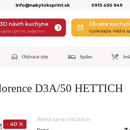
info@nabytoksprint.sk
0915 450 949
3D návrh kuchyne
Chcete kuchyň
vypracujeme zadarmo
Vyskúšajte nášho s
Obývacie izby
Spálne
Jed
Florence D3A/50 HETTICH
Bežná cena v štúdiách
- 40 %