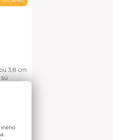
 150 farieb
ou 3,8 cm
 sú
lov na
o
b
 iného
na