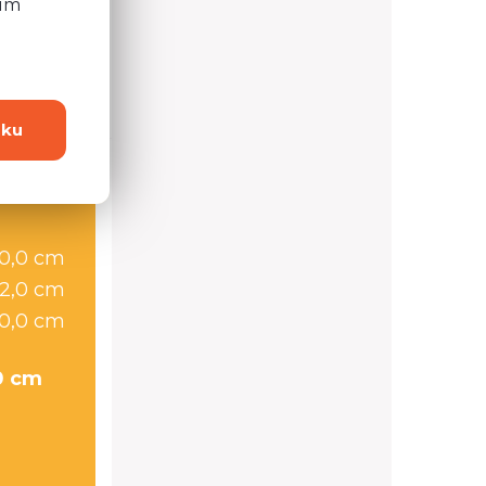
ním
 otázku?
dku
0,0 cm
2,0 cm
0,0 cm
0 cm