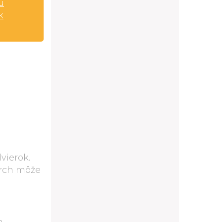
u
k
vierok.
vrch môže