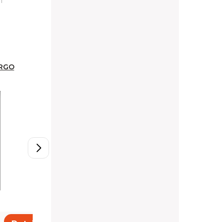
h
ARGO
D11/60