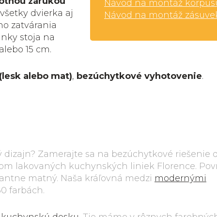
votnou zárukou
Návod na montáž korpus
 všetky dvierka aj
Návod na montáž zásuve
o zatvárania
nky stoja na
alebo 15 cm.
(lesk alebo mat)
,
bezúchytkové vyhotovenie
.
dizajn? Zamerajte sa na bezúchytkové riešenie d
ysom lakovaných kuchynských liniek Florence. Po
egantne matný. Naša kráľovná medzi
modernými
0 farbách.