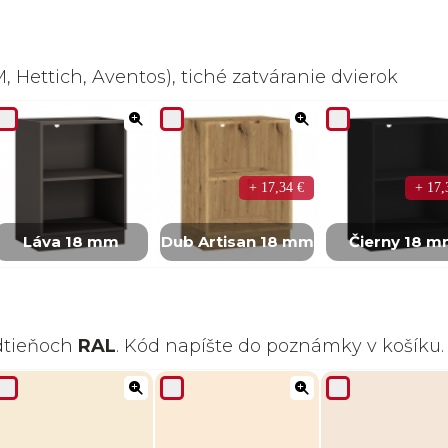
 Hettich, Aventos), tiché zatváranie dvierok
+ 17,34 €
+ 17,
Láva 18 mm
Dub Artisan 18 mm
Čierny 18 
odtieňoch
RAL
. Kód napíšte do poznámky v košíku.