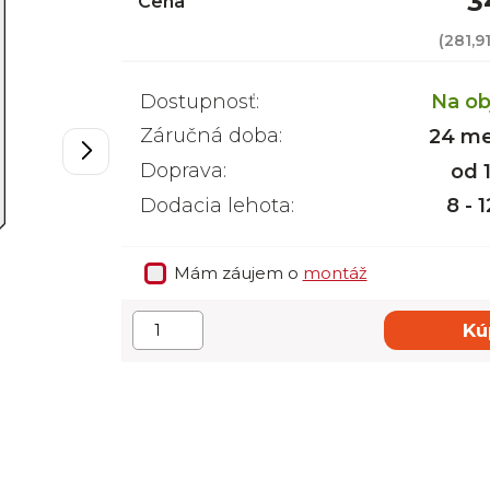
3
Cena
(
281,9
Dostupnosť:
Na ob
Záručná doba:
24 me
Doprava:
od 
Dodacia lehota:
8 - 
Mám záujem o
montáž
Kú