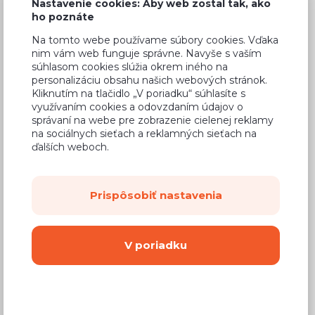
Nastavenie cookies: Aby web zostal tak, ako
ho poznáte
Na tomto webe používame súbory cookies. Vďaka
nim vám web funguje správne. Navyše s vaším
Bežná cena v štúdiách
338,08 €
súhlasom cookies slúžia okrem iného na
personalizáciu obsahu našich webových stránok.
202,85 €
Cena
Kliknutím na tlačidlo „V poriadku“ súhlasíte s
využívaním cookies a odovzdaním údajov o
(
164,92 €
bez DPH)
správaní na webe pre zobrazenie cielenej reklamy
na sociálnych sieťach a reklamných sieťach na
ďalších weboch.
Dostupnosť:
Na objednávku
Záručná doba:
24 mesiacov
Prispôsobiť nastavenia
Doprava:
od 14,90 €
Dodacia lehota:
8 - 12 týždňov
V poriadku
Mám záujem o
montáž
Kúpiť