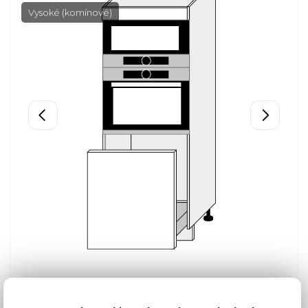
Vysoké (komínové)