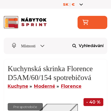
SK
|
€
Vyhledávání
Místnosti
Kuchynská skrinka Florence
D5AM/60/154 spotrebičová
Kuchyne
Moderné
Florence
- 40 %
Pre spotrebiče