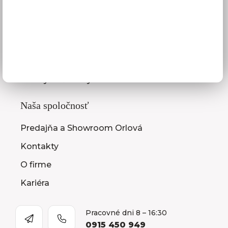
3D návrhy kuchýň
Zameranie kuchynskej linky
Zasielanie vzorkovníc
Montáž kuchýň a nábytku
Ako vybrať kuchyňu
Naša spoločnosť
Predajňa a Showroom Orlová
Kontakty
O firme
Kariéra
Pracovné dni 8 – 16:30
0915 450 949