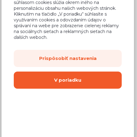
súhlasom cookies slúžia okrem iného na
54,88 €
Cena
personalizáciu obsahu našich webových stránok.
Kliknutím na tlačidlo „V poriadku“ súhlasíte s
(
44,62 €
bez DPH)
využívaním cookies a odovzdaním údajov o
správaní na webe pre zobrazenie cielenej reklamy
na sociálnych sieťach a reklamných sieťach na
Dostupnosť:
Predaj skončil
ďalších weboch.
Záručná doba:
24 mesiacov
Doprava:
od 14,90 €
Prispôsobiť nastavenia
Dodacia lehota:
4 - 8 týždňov
V poriadku
Vyberte si farbu korpusu
Kovanie s doživotnou zárukou
(BLUM,
Hettich, Aventos), tiché zatváranie dvierok