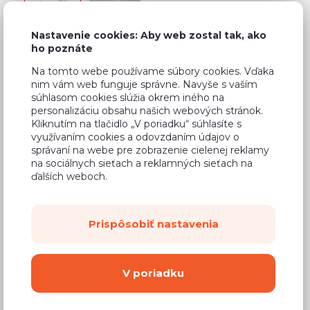
Nastavenie cookies: Aby web zostal tak, ako
ho poznáte
Bežná cena v štúdiách
378,25 €
Na tomto webe používame súbory cookies. Vďaka
nim vám web funguje správne. Navyše s vaším
223,17 €
Cena
súhlasom cookies slúžia okrem iného na
personalizáciu obsahu našich webových stránok.
(
181,44 €
bez DPH)
Kliknutím na tlačidlo „V poriadku“ súhlasíte s
využívaním cookies a odovzdaním údajov o
správaní na webe pre zobrazenie cielenej reklamy
Dostupnosť:
Na objednávku
na sociálnych sieťach a reklamných sieťach na
Záručná doba:
24 mesiacov
ďalších weboch.
Doprava:
od 14,90 €
Dodacia lehota:
8 - 12 týždňov
Prispôsobiť nastavenia
Mám záujem o
montáž
V poriadku
Kúpiť