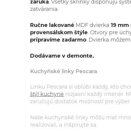
záruka
. Všetky skrinky disponujú s
zatvárania.
Ručne lakované
MDF dvierka
19 mm 
provensálskom štýle
. Otvory pre úch
pripravíme zadarmo
. Dvierka môže
Dodávame v demonte.
Kuchyňské linky Pescara
Linku Pescara si obľúbi každý, kto ch
štýl kuchyne
rozjasní každý interiér.
zaručujú dostatok možností pre výber
Naše kuchynské linky môžu mať mnoh
realizovali, a inšpirujte sa.