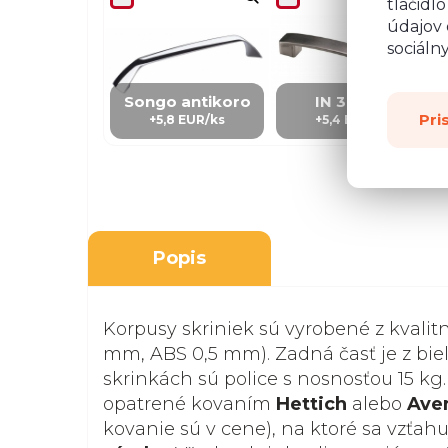
tlačidl
údajov 
sociáln
Songo antikoro
IN 3 – kov
Pri
+5,8 EUR/ks
+5,4 EUR/Ks
Popis
Korpusy skriniek sú vyrobené z kvalit
mm, ABS 0,5 mm). Zadná časť je z biel
skrinkách sú police s nosnosťou 15 kg.
opatrené kovaním
Hettich
alebo
Ave
kovanie sú v cene), na ktoré sa vzťah