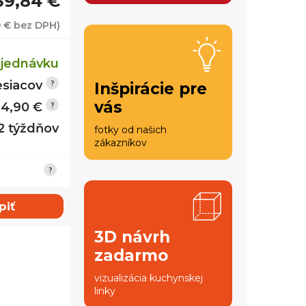
39,84 €
9 €
bez DPH)
jednávku
siacov
Inšpirácie pre
vás
14,90 €
12 týždňov
fotky od našich
zákazníkov
piť
3D návrh
zadarmo
vizualizácia kuchynskej
linky