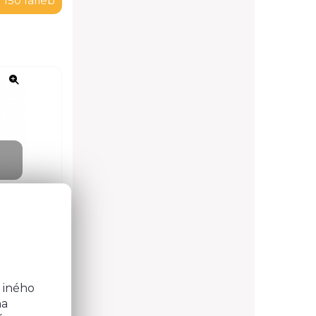
 150 farieb
o
b
 iného
na