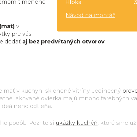
ystémom tlmeného
Hĺbka:
Návod na montáž
(mat)
v
ytky pre vás
me dodať
aj bez predvŕtaných otvorov
.
ce mať v kuchyni sklenené vitríny. Jedinečný
prov
 Matné lakované dvierka majú mnoho farebných va
 ideálneho odtieňa.
o podôb. Pozrite si
ukážky kuchýň
, ktoré sme už