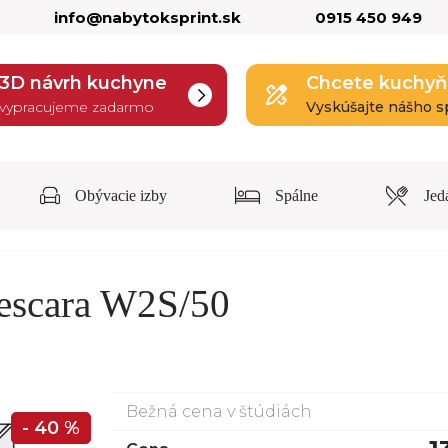
info@nabytoksprint.sk
0915 450 949
3D návrh kuchyne
Chcete kuchyň
vypracujeme zadarmo
Vyskúšajte nášho s
Obývacie izby
Spálne
Jed
escara W2S/50
Bežná cena v štúdiách
- 40 %