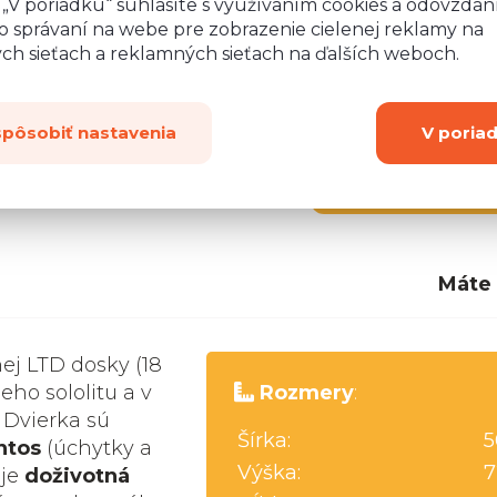
o „V poriadku“ súhlasíte s využívaním cookies a odovzda
o správaní na webe pre zobrazenie cielenej reklamy na
ych sieťach a reklamných sieťach na ďalších weboch.
spôsobiť nastavenia
V poria
Zobraziť
ďalších 2
Máte
nej LTD dosky (18
eho sololitu a v
Rozmery
:
 Dvierka sú
Šírka:
5
ntos
(úchytky a
Výška:
7
uje
doživotná