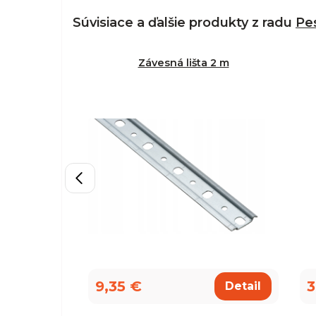
Súvisiace a ďalšie produkty z radu
Pe
Závesná lišta 2 m
9,35 €
3
Detail