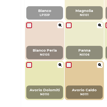
Bianco
Magnolia
LP151P
N0101
Bianco Perla
Panna
N0105
N0106
Avorio Dolomiti
Avorio Caldo
N0110
N0111