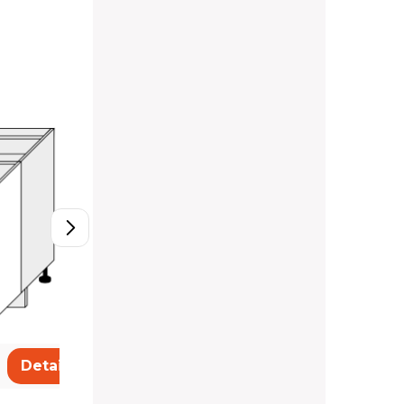
D11/80
212,20 €
Detail
Detail