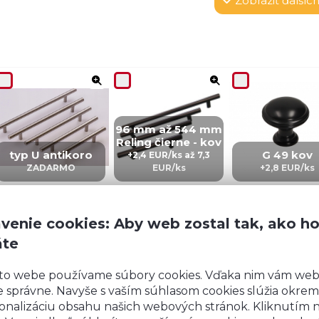
Zobraziť
ďalších
96 mm až 544 mm
Reling čierne - kov
typ U antikoro
G 49 kov
+2,4 EUR/ks až 7,3
ZADARMO
EUR/ks
+2,8 EUR/ks
venie cookies: Aby web zostal tak, ako h
áte
CZ 5 – kov
IN 5 – kov
ZI5 - KOV
to webe používame súbory cookies. Vďaka nim vám we
+4,02 EUR/ks
+4,02 EUR/ks
+6 EUR/ks
 správne. Navyše s vaším súhlasom cookies slúžia okrem
onalizáciu obsahu našich webových stránok. Kliknutím 