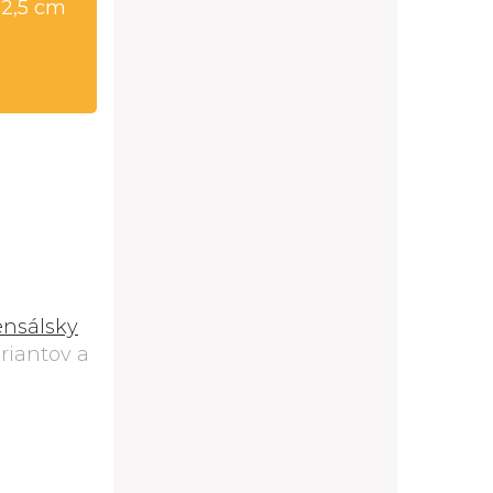
32,5 cm
ensálsky
riantov a