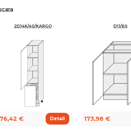
scara
2D14K/40/KARGO
D11/60
76,42 €
173,98 €
Detail