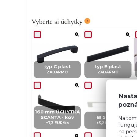
Vyberte si úchytky
typ C plast
typ E plast
ZADARMO
ZADARMO
Nasta
pozn
160 mm ÚCHYTKA
SCANTA - kov
BI 5 – kov
Na tom
+7,3 EUR/ks
+3,2 EUR/ks
funguje
na pers