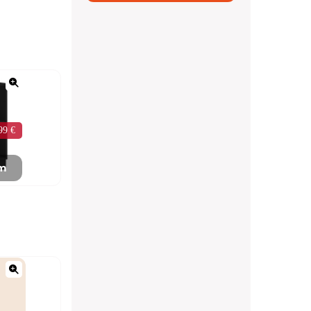
99 €
mm