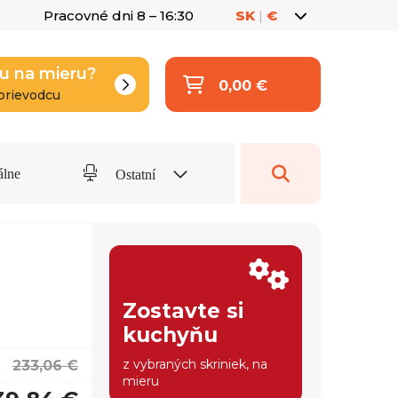
Pracovné dni 8 – 16:30
SK
|
€
u na mieru?
0,00 €
prievodcu
álne
Ostatní
Zostavte si
kuchyňu
z vybraných skriniek, na
233,06 €
mieru