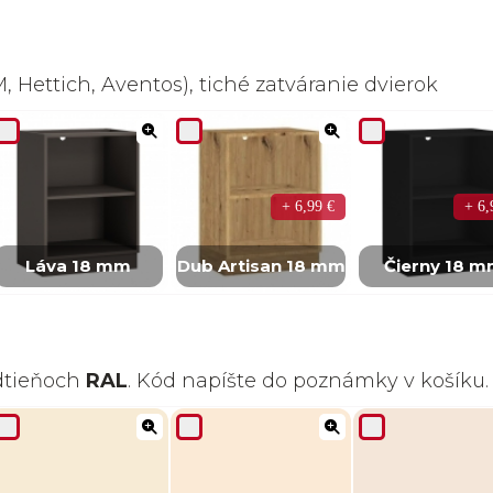
 Hettich, Aventos), tiché zatváranie dvierok
+ 6,99 €
+ 6,
Láva 18 mm
Dub Artisan 18 mm
Čierny 18 
odtieňoch
RAL
. Kód napíšte do poznámky v košíku.