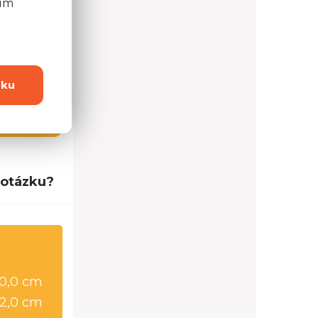
ním
dku
4 možností
 otázku?
0,0 cm
2,0 cm