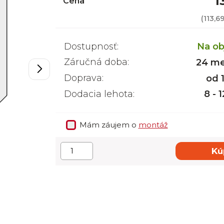
1
Cena
(
113,6
Dostupnosť:
Na ob
Záručná doba:
24 me
Doprava:
od 
Dodacia lehota:
8 - 
Mám záujem o
montáž
Kú