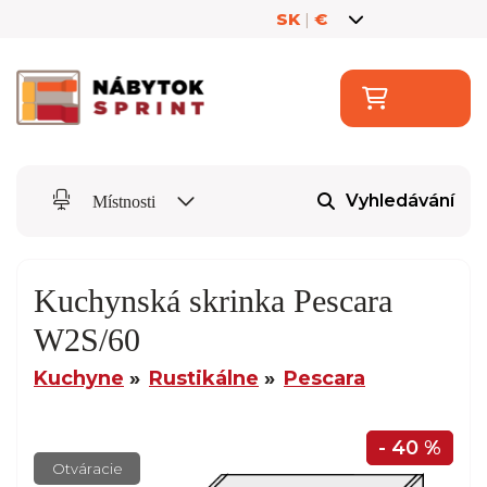
SK
|
€
Vyhledávání
Místnosti
Kuchynská skrinka Pescara
W2S/60
Kuchyne
Rustikálne
Pescara
- 40 %
Otváracie