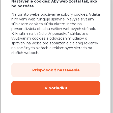
Nastavenie cookies: Aby web zostal tak, ako
ho poznáte
Na tomto webe používame súbory cookies. Vďaka
nim vám web funguje správne. Navyše s vaším
Bežná cena v štúdiách
270,33 €
súhlasom cookies slúžia okrem iného na
personalizáciu obsahu našich webových stránok.
162,20 €
Cena
Kliknutím na tlačidlo „V poriadku“ súhlasíte s
využívaním cookies a odovzdaním údajov o
(
131,87 €
bez DPH)
správaní na webe pre zobrazenie cielenej reklamy
na sociálnych sieťach a reklamných sieťach na
ďalších weboch.
Dostupnosť:
Na objednávku
Záručná doba:
24 mesiacov
Prispôsobiť nastavenia
Doprava:
od 14,90 €
Dodacia lehota:
8 - 12 týždňov
V poriadku
Mám záujem o
montáž
Kúpiť