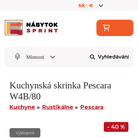
SK
|
€
Vyhledávání
Místnosti
Kuchynská skrinka Pescara
W4B/80
Kuchyne
Rustikálne
Pescara
- 40 %
Výklopné