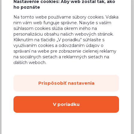
Nastavenie cookies: Aby web zostal tak, ako
ho poznáte
Na tomto webe používame súbory cookies. Vďaka
nim vám web funguje správne. Navyše s vaším
Bežná cena v štúdiách
201,90 €
súhlasom cookies slúžia okrem iného na
personalizáciu obsahu našich webových stránok.
121,14 €
Cena
Kliknutím na tlačidlo „V poriadku“ súhlasíte s
využívaním cookies a odovzdaním údajov o
(
98,49 €
bez DPH)
správaní na webe pre zobrazenie cielenej reklamy
na sociálnych sieťach a reklamných sieťach na
ďalších weboch.
Dostupnosť:
Na objednávku
Záručná doba:
24 mesiacov
Prispôsobiť nastavenia
Doprava:
od 14,90 €
Dodacia lehota:
8 - 12 týždňov
V poriadku
Mám záujem o
montáž
Kúpiť