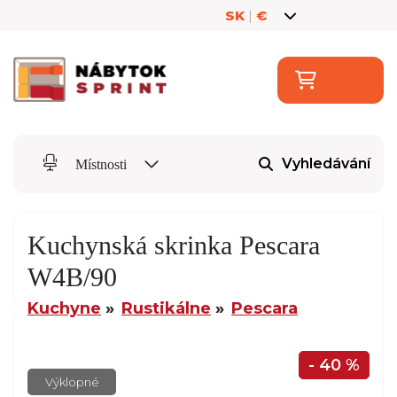
SK
|
€
Vyhledávání
Místnosti
Kuchynská skrinka Pescara
W4B/90
Kuchyne
Rustikálne
Pescara
- 40 %
Výklopné