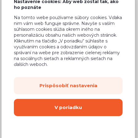
Nastavenie cookies: Aby web zostal tak, ako
ho poznáte
Na tomto webe používame súbory cookies. Vďaka
nim vám web funguje správne. Navyše s vaším
Bežná cena v štúdiách
219,51 €
súhlasom cookies slúžia okrem iného na
personalizáciu obsahu našich webových stránok.
131,71 €
Cena
Kliknutím na tlačidlo „V poriadku“ súhlasíte s
využívaním cookies a odovzdaním údajov o
(
107,08 €
bez DPH)
správaní na webe pre zobrazenie cielenej reklamy
na sociálnych sieťach a reklamných sieťach na
ďalších weboch.
Dostupnosť:
Na objednávku
Záručná doba:
24 mesiacov
Prispôsobiť nastavenia
Doprava:
od 14,90 €
Dodacia lehota:
8 - 12 týždňov
V poriadku
Mám záujem o
montáž
Kúpiť