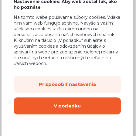
Nastavenie cookies: Aby web zostal tak, ako
ho poznáte
Na tomto webe používame súbory cookies. Vďaka
nim vám web funguje správne. Navyše s vaším
Bežná cena v štúdiách
388,89 €
súhlasom cookies slúžia okrem iného na
personalizáciu obsahu našich webových stránok.
233,33 €
Cena
Kliknutím na tlačidlo „V poriadku“ súhlasíte s
využívaním cookies a odovzdaním údajov o
(
189,70 €
bez DPH)
správaní na webe pre zobrazenie cielenej reklamy
na sociálnych sieťach a reklamných sieťach na
ďalších weboch.
Dostupnosť:
Na objednávku
Záručná doba:
24 mesiacov
Prispôsobiť nastavenia
Doprava:
od 14,90 €
Dodacia lehota:
8 - 12 týždňov
V poriadku
Mám záujem o
montáž
Kúpiť