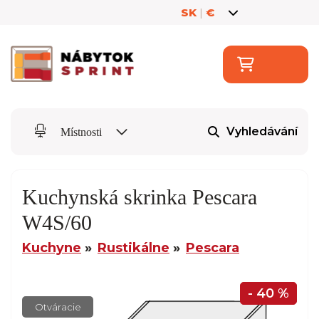
SK
|
€
Vyhledávání
Místnosti
Kuchynská skrinka Pescara
W4S/60
Kuchyne
Rustikálne
Pescara
- 40 %
Otváracie