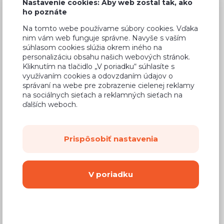
Nastavenie cookies: Aby web zostal tak, ako
ho poznáte
Na tomto webe používame súbory cookies. Vďaka
nim vám web funguje správne. Navyše s vaším
Bežná cena v štúdiách
204,61 €
súhlasom cookies slúžia okrem iného na
personalizáciu obsahu našich webových stránok.
122,76 €
Cena
Kliknutím na tlačidlo „V poriadku“ súhlasíte s
využívaním cookies a odovzdaním údajov o
(
99,80 €
bez DPH)
správaní na webe pre zobrazenie cielenej reklamy
na sociálnych sieťach a reklamných sieťach na
ďalších weboch.
Dostupnosť:
Na objednávku
Záručná doba:
24 mesiacov
Prispôsobiť nastavenia
Doprava:
od 14,90 €
Dodacia lehota:
8 - 12 týždňov
V poriadku
Mám záujem o
montáž
Kúpiť