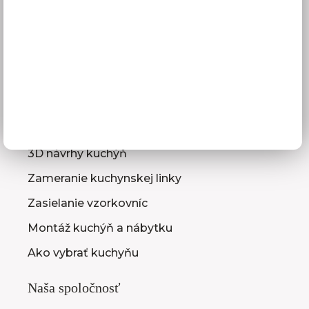
Platba
Reklamácie
Obchodné podmienky
GDPR
Služby pre vás
3D návrhy kuchýň
Zameranie kuchynskej linky
Zasielanie vzorkovníc
Montáž kuchýň a nábytku
Ako vybrať kuchyňu
Naša spoločnosť