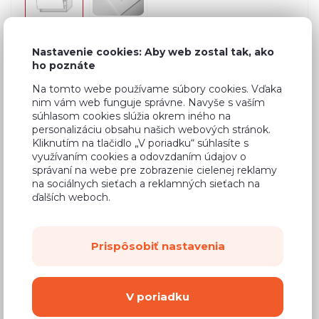
Nastavenie cookies: Aby web zostal tak, ako
ho poznáte
Bežná cena v štúdiách
756,78 €
Na tomto webe používame súbory cookies. Vďaka
454,07 €
Cena
nim vám web funguje správne. Navyše s vaším
súhlasom cookies slúžia okrem iného na
(
369,16 €
bez DPH)
personalizáciu obsahu našich webových stránok.
Kliknutím na tlačidlo „V poriadku“ súhlasíte s
využívaním cookies a odovzdaním údajov o
Dostupnosť:
Na objednávku
správaní na webe pre zobrazenie cielenej reklamy
Záručná doba:
24 mesiacov
na sociálnych sieťach a reklamných sieťach na
ďalších weboch.
Doprava:
od 14,90 €
Dodacia lehota:
8 - 12 týždňov
Prispôsobiť nastavenia
Mám záujem o
montáž
V poriadku
Kúpiť