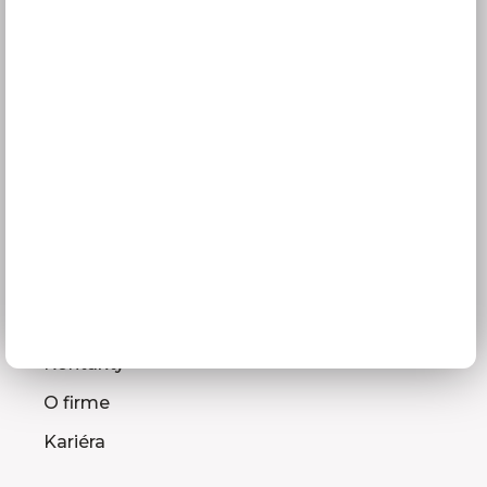
Služby pre vás
3D návrhy kuchýň
Zameranie kuchynskej linky
Zasielanie vzorkovníc
Montáž kuchýň a nábytku
Ako vybrať kuchyňu
Naša spoločnosť
Predajňa a Showroom Orlová
Kontakty
O firme
Kariéra