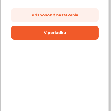
Prispôsobiť nastavenia
V poriadku
213,41 €
Cena
(
173,50 €
bez DPH)
Dostupnosť:
Na objednávku
Záručná doba:
24 mesiacov
Doprava:
od 14,90 €
Dodacia lehota:
2 - 4 týždne
Mám záujem o
montáž