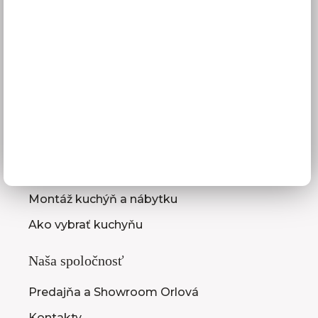
Reklamácie
Obchodné podmienky
GDPR
Služby pre vás
3D návrhy kuchýň
Zameranie kuchynskej linky
Zasielanie vzorkovníc
Montáž kuchýň a nábytku
Ako vybrať kuchyňu
Naša spoločnosť
Predajňa a Showroom Orlová
Kontakty