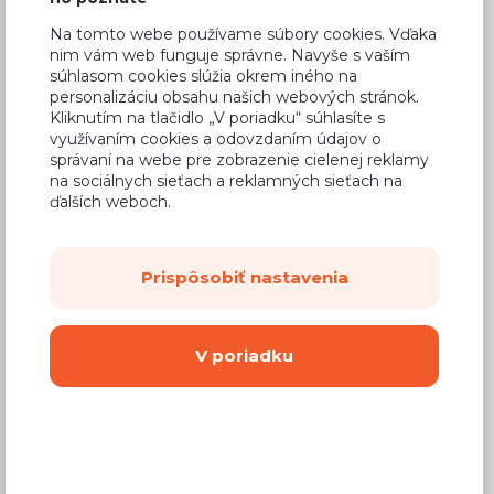
Na tomto webe používame súbory cookies. Vďaka
nim vám web funguje správne. Navyše s vaším
súhlasom cookies slúžia okrem iného na
personalizáciu obsahu našich webových stránok.
1
ďalšia fotka
Kliknutím na tlačidlo „V poriadku“ súhlasíte s
využívaním cookies a odovzdaním údajov o
správaní na webe pre zobrazenie cielenej reklamy
na sociálnych sieťach a reklamných sieťach na
ďalších weboch.
Bežná cena v štúdiách
215,51 €
153,15 €
Cena
Prispôsobiť nastavenia
(
124,51 €
bez DPH)
Dostupnosť:
Na objednávku
V poriadku
Záručná doba:
24 mesiacov
Doprava:
od 14,90 €
Dodacia lehota:
3 - 6 týždňov