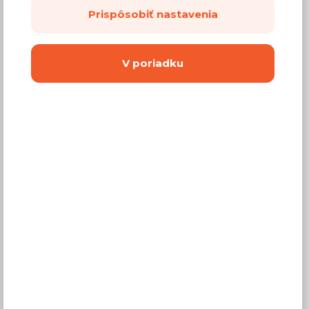
Prispôsobiť nastavenia
(
193,01 €
bez DPH)
Dostupnosť:
Na objednávku
V poriadku
Záručná doba:
24 mesiacov
Doprava:
od 14,90 €
Dodacia lehota:
2 - 4 týždne
Mám záujem o
montáž
Kúpiť
Máte otázku?
Popis