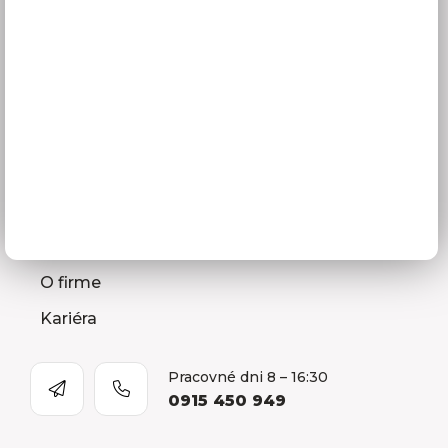
Zameranie kuchynskej linky
Zasielanie vzorkovníc
Montáž kuchýň a nábytku
Ako vybrať kuchyňu
Naša spoločnosť
Predajňa a Showroom Orlová
Kontakty
O firme
Kariéra
Pracovné dni 8 – 16:30
0915 450 949