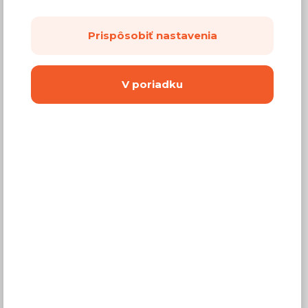
Prispôsobiť nastavenia
300,00 €
Cena
V poriadku
(
243,90 €
bez DPH)
Dostupnosť:
Na objednávku
Záručná doba:
24 mesiacov
Doprava:
od 14,90 €
Dodacia lehota:
2 - 4 týždne
Mám záujem o
montáž
Kúpiť