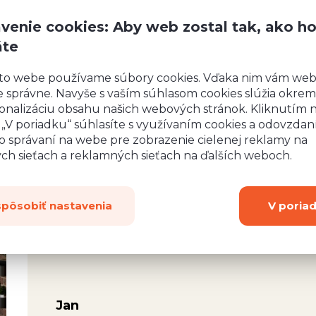
venie cookies: Aby web zostal tak, ako h
áte
to webe používame súbory cookies. Vďaka nim vám we
 správne. Navyše s vaším súhlasom cookies slúžia okrem
onalizáciu obsahu našich webových stránok. Kliknutím 
o „V poriadku“ súhlasíte s využívaním cookies a odovzda
o správaní na webe pre zobrazenie cielenej reklamy na
rsonál,
Jsem nadšený z vašeho rychlého jednání, ochot
ych sieťach a reklamných sieťach na ďalších weboch.
lení.
spoustu odpovědí. Váš přístup je zřejmě rari
a i
hodně za Vámi. Moc děkuji za odpověď a roz
ávili
spôsobiť nastavenia
V poria
Jan