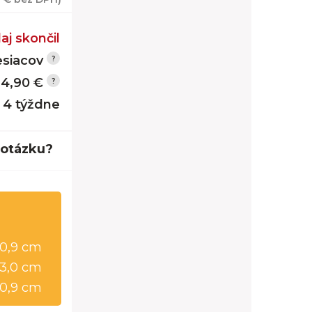
aj skončil
siacov
14,90 €
- 4 týždne
 otázku?
20,9 cm
13,0 cm
20,9 cm