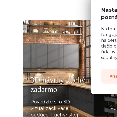
Nasta
pozn
Na tom
funguje
na pers
tlačidl
údajov 
všemu deseti. Kuchyň je krásná a kvalitní. Ochotný pe
sociáln
á, mi pomohla se vším a komunikovala ihned, bez prod
, které jsme postupně upravovaly, stejně tak mi poslal
rů pracovních desek a korpusů skříní. Montéři u nás str
Pri
3D návrhy kuchýň
oradili s každou překážkou, která na ně ať už ze strany
zadarmo
lace, křivých zdí apod., vykoukla. Nakonec při předání
Povedzte si o 3D
vizualizácii vašej
budúcej kuchynskej