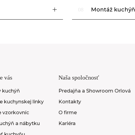
Montáž kuchýň
08
e vás
Naša spoločnosť
y kuchýň
Predajňa a Showroom Orlová
 kuchynskej linky
Kontakty
e vzorkovníc
O firme
uchýň a nábytku
Kariéra
ať kuchyňu