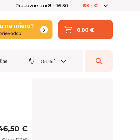
Pracovné dni 8 – 16:30
SK
|
€
u na mieru?
0,00 €
prievodcu
álne
Ostatní
46,50 €
1 €
bez DPH)