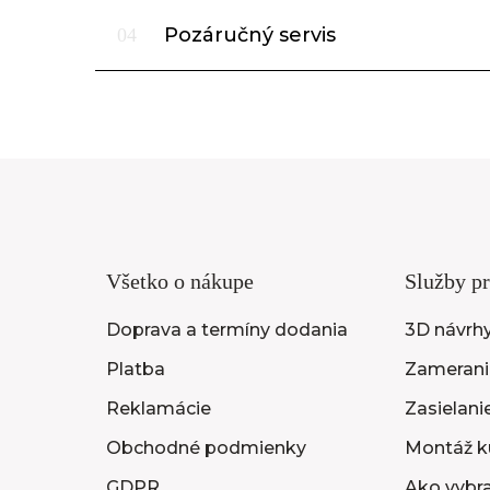
Pozáručný servis
04
Všetko o nákupe
Služby pr
Doprava a termíny dodania
3D návrh
Platba
Zameranie
Reklamácie
Zasielani
Obchodné podmienky
Montáž k
GDPR
Ako vybr