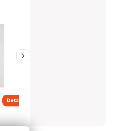
2
Skriňa S13
457,68 €
Detail
Detail