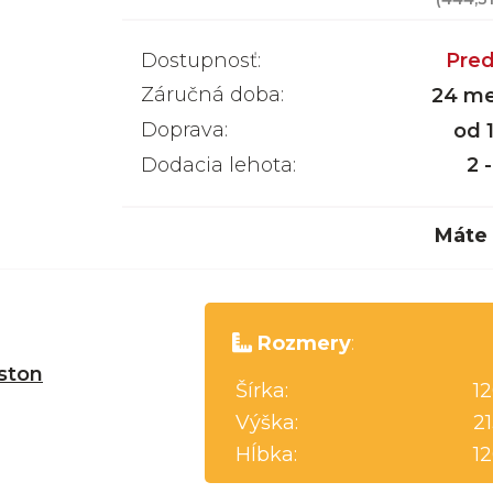
Dostupnosť:
Pred
Záručná doba:
24 me
Doprava:
od 
Dodacia lehota:
2 
Máte
Rozmery
:
ston
Šírka:
1
Výška:
2
Hĺbka:
1