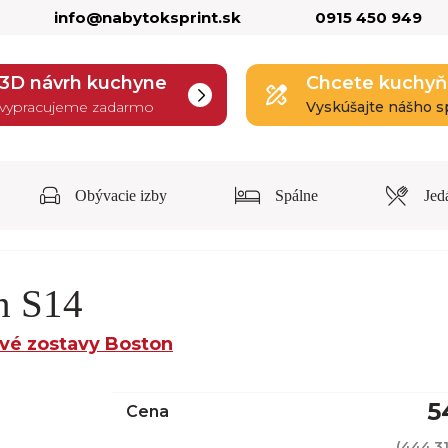
info@nabytoksprint.sk
0915 450 949
3D návrh kuchyne
Chcete kuchyň
vypracujeme zadarmo
Vyskúšajte nášho s
Obývacie izby
Spálne
Jed
n S14
vé zostavy Boston
5
Cena
(
444,3