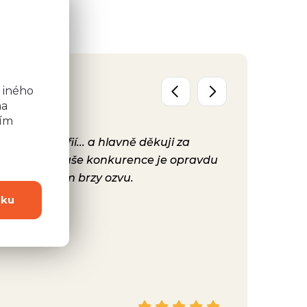
o
b
 iného
na
ním
y, fotografií... a hlavně děkuji za
Už máme před
ta, protože Vaše konkurence je opravdu
konečně nast
hodně se Vám brzy ozvu.
bylo. Vaše ku
dku
Hana