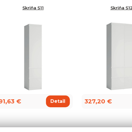
Skriňa S11
Skriňa S1
91,63 €
327,20 €
Detail