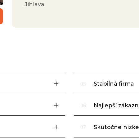
Jihlava
Stabilná firma
05
Najlepší zákazní
06
Skutočne nízke
07