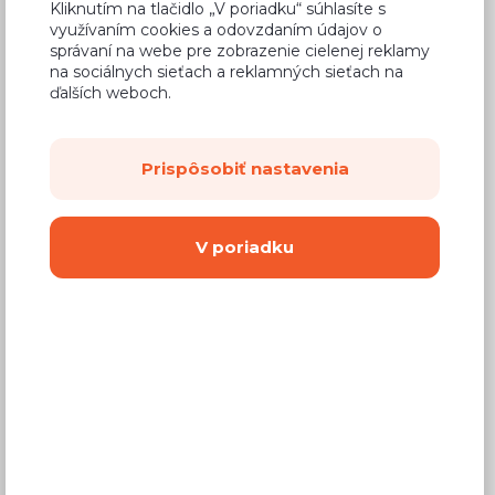
Kliknutím na tlačidlo „V poriadku“ súhlasíte s
využívaním cookies a odovzdaním údajov o
správaní na webe pre zobrazenie cielenej reklamy
Bežná cena v štúdiách
43,83 €
na sociálnych sieťach a reklamných sieťach na
ďalších weboch.
28,05 €
Cena
(
22,80 €
bez DPH)
Prispôsobiť nastavenia
Dostupnosť:
Na objednávku
Záručná doba:
24 mesiacov
V poriadku
Doprava:
od 14,90 €
Dodacia lehota:
8 - 12 týždňov
Mám záujem o
montáž
Kúpiť