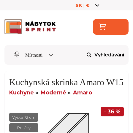
SK
|
€
Vyhledávání
Místnosti
Kuchynská skrinka Amaro W15
Kuchyne
Moderné
Amaro
- 36 %
Výška 72 cm
Poličky