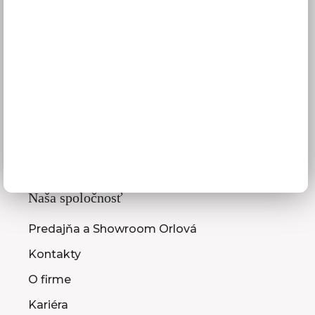
Služby pre vás
3D návrhy kuchýň
Zameranie kuchynskej linky
Zasielanie vzorkovníc
Montáž kuchýň a nábytku
Ako vybrať kuchyňu
Naša spoločnosť
Predajňa a Showroom Orlová
Kontakty
O firme
Kariéra