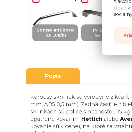
tlačidl
údajov 
sociáln
Songo antikoro
IN 3 – kov
Pri
+5,8 EUR/ks
+5,4 EUR/Ks
Popis
Korpusy skriniek sú vyrobené z kvalit
mm, ABS 0,5 mm). Zadná časť je z biel
skrinkách sú police s nosnosťou 15 kg.
opatrené kovaním
Hettich
alebo
Ave
kovanie sú v cene), na ktoré sa vzťah