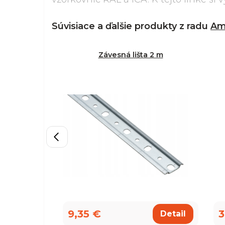
Súvisiace a ďalšie produkty z radu
Am
Závesná lišta 2 m
9,35 €
3
Detail