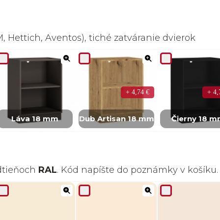
 Hettich, Aventos), tiché zatváranie dvierok
+ 4,74 €
+ 4,
Láva 18 mm
Dub Artisan 18 mm
Čierny 18 
odtieňoch
RAL
. Kód napíšte do poznámky v košíku.