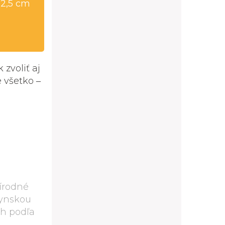
32,5 cm
zvoliť aj
 všetko ‒
rírodné
hynskou
h podľa