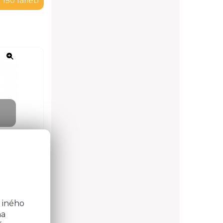
 150 farieb
o
b
 iného
na