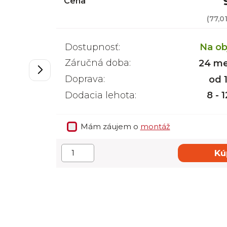
Cena
(
77,0
Dostupnosť:
Na ob
Záručná doba:
24 me
Doprava:
od 
Dodacia lehota:
8 - 
Mám záujem o
montáž
Kú