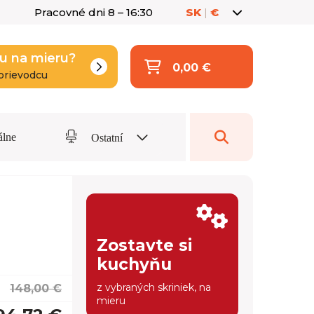
Pracovné dni 8 – 16:30
SK
|
€
u na mieru?
0,00 €
prievodcu
álne
Ostatní
Zostavte si
kuchyňu
z vybraných skriniek, na
148,00 €
mieru