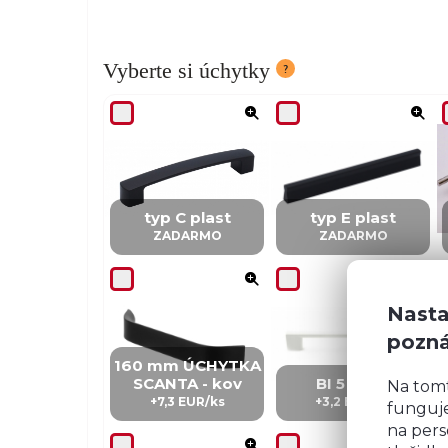
Vyberte si úchytky
typ C plast
typ E plast
ZADARMO
ZADARMO
Nasta
pozn
160 mm ÚCHYTKA
SCANTA - kov
BI 5 – kov
Na tom
+7,3 EUR/ks
+3,2 EUR/ks
funguje
na pers