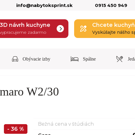
info@nabytoksprint.sk
0915 450 949
3D návrh kuchyne
Chcete kuchyň
vypracujeme zadarmo
Vyskúšajte nášho s
Obývacie izby
Spálne
Jed
Amaro W2/30
Bežná cena v štúdiách
- 36 %