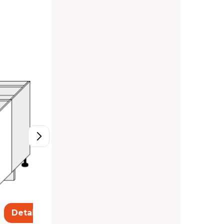
D11/80
212,20 €
Detail
Detail