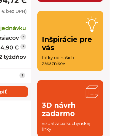
94,72 €
1 €
bez DPH)
jednávku
siacov
Inšpirácie pre
vás
14,90 €
12 týždňov
fotky od našich
zákazníkov
piť
3D návrh
zadarmo
vizualizácia kuchynskej
linky