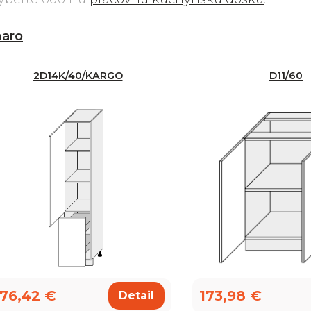
aro
2D14K/40/KARGO
D11/60
76,42 €
173,98 €
Detail