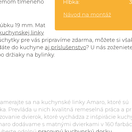
ystémom tlmeného
Hĺbka:
Návod na montáž
rúbku 19 mm. Mat
kuchynskej linky
chytky pre vás pripravíme zdarma, môžete si však 
adáte do kuchyne
aj príslušenstvo
? U nás zoženiete
po držiaky na bylinky.
Zamerajte sa na kuchynské linky Amaro, ktoré sú
ka. Prevláda u nich kvalitná remeselná práca a p
zovanie dvierok, ktoré vychádza z inšpirácie kuc
aro dodávame s matnými dvierkami v 160 farbác
 vyberte odolnú
pracovnú kuchynskú dosku
.