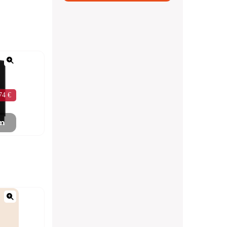
74 €
mm