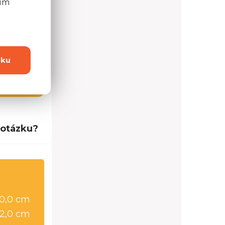
ním
dku
4 možností
 otázku?
0,0 cm
2,0 cm