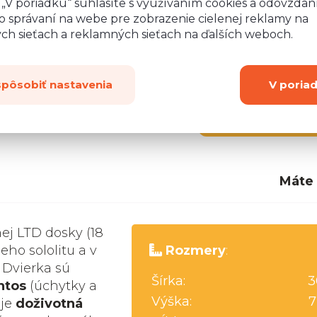
o „V poriadku“ súhlasíte s využívaním cookies a odovzda
o správaní na webe pre zobrazenie cielenej reklamy na
ych sieťach a reklamných sieťach na ďalších weboch.
spôsobiť nastavenia
V poria
Zobraziť
ďalších 2
Máte
nej LTD dosky (18
eho sololitu a v
Rozmery
:
 Dvierka sú
Šírka:
3
ntos
(úchytky a
Výška:
7
uje
doživotná