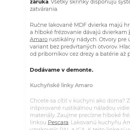
záruka
. Všetky skrinky disponujú s
zatvárania.
Ručne lakované MDF dvierka majú h
a hlboké frézovanie dávajú dvierkam
Amaro
rustikálny nádych. Otvory pre ú
variant bez predvŕtaných otvorov. Hľ
od príborníkov cez drezy a batérie až 
Dodávame v demonte.
Kuchyňské linky Amaro
Chcete sa cítiť v kuchyni ako doma? 
inšpirované rustikálnou náladou vidie
materiály. Zaujme precízne hlboké fré
linkou
Pescara
. Lakovanú kuchyňu Am
vzorkovníc RAL a ICA. K tejto linke si