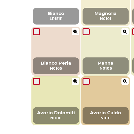
Bianco
Magnolia
LP151P
N0101
Bianco Perla
Panna
N0105
N0106
Avorio Dolomiti
Avorio Caldo
N0110
N0111