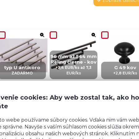
Zobraziť
ďalších
96 mm až 544 mm
Reling čierne - kov
typ U antikoro
G 49 kov
+2,4 EUR/ks až 7,3
ZADARMO
EUR/ks
+2,8 EUR/ks
venie cookies: Aby web zostal tak, ako h
áte
CZ 5 – kov
IN 5 – kov
ZI5 - KOV
to webe používame súbory cookies. Vďaka nim vám we
+4,02 EUR/ks
+4,02 EUR/ks
+6 EUR/ks
 správne. Navyše s vaším súhlasom cookies slúžia okrem
onalizáciu obsahu našich webových stránok. Kliknutím 