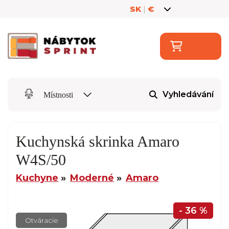
SK
|
€
Vyhledávání
Místnosti
Kuchynská skrinka Amaro
W4S/50
Kuchyne
Moderné
Amaro
- 36 %
Otváracie