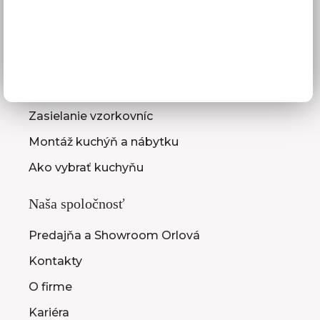
Služby pre vás
3D návrhy kuchýň
Zameranie kuchynskej linky
Zasielanie vzorkovníc
Montáž kuchýň a nábytku
Ako vybrať kuchyňu
Naša spoločnosť
Predajňa a Showroom Orlová
Kontakty
O firme
Kariéra