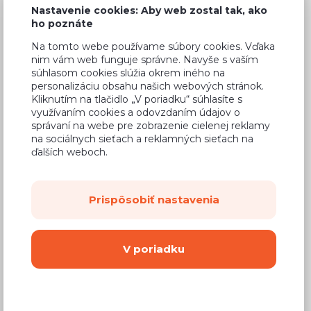
Nastavenie cookies: Aby web zostal tak, ako
ho poznáte
Na tomto webe používame súbory cookies. Vďaka
nim vám web funguje správne. Navyše s vaším
Bežná cena v štúdiách
295,34 €
súhlasom cookies slúžia okrem iného na
personalizáciu obsahu našich webových stránok.
189,02 €
Cena
Kliknutím na tlačidlo „V poriadku“ súhlasíte s
využívaním cookies a odovzdaním údajov o
(
153,67 €
bez DPH)
správaní na webe pre zobrazenie cielenej reklamy
na sociálnych sieťach a reklamných sieťach na
ďalších weboch.
Dostupnosť:
Na objednávku
Záručná doba:
24 mesiacov
Doprava:
od 14,90 €
Prispôsobiť nastavenia
Dodacia lehota:
8 - 12 týždňov
V poriadku
Mám záujem o
montáž
Kúpiť