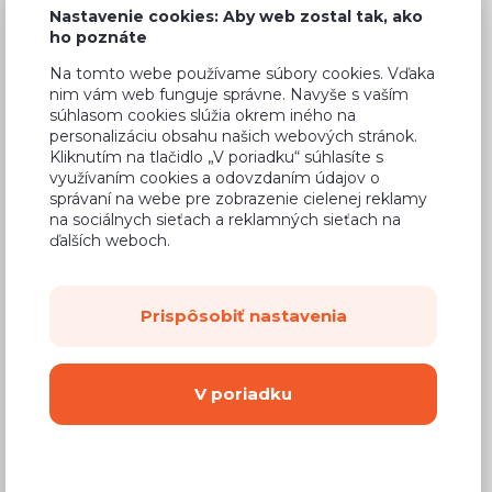
Nastavenie cookies: Aby web zostal tak, ako
ho poznáte
Na tomto webe používame súbory cookies. Vďaka
nim vám web funguje správne. Navyše s vaším
Bežná cena v štúdiách
191,81 €
súhlasom cookies slúžia okrem iného na
personalizáciu obsahu našich webových stránok.
122,76 €
Cena
Kliknutím na tlačidlo „V poriadku“ súhlasíte s
využívaním cookies a odovzdaním údajov o
(
99,80 €
bez DPH)
správaní na webe pre zobrazenie cielenej reklamy
na sociálnych sieťach a reklamných sieťach na
ďalších weboch.
Dostupnosť:
Na objednávku
Záručná doba:
24 mesiacov
Doprava:
od 14,90 €
Prispôsobiť nastavenia
Dodacia lehota:
8 - 12 týždňov
V poriadku
Mám záujem o
montáž
Kúpiť