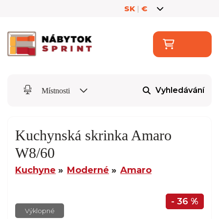
SK
|
€
Vyhledávání
Místnosti
Kuchynská skrinka Amaro
W8/60
Kuchyne
Moderné
Amaro
- 36 %
Výklopné