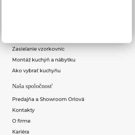
Služby pre vás
3D návrhy kuchýň
Zameranie kuchynskej linky
Zasielanie vzorkovníc
Montáž kuchýň a nábytku
Ako vybrať kuchyňu
Naša spoločnosť
Predajňa a Showroom Orlová
Kontakty
O firme
Kariéra