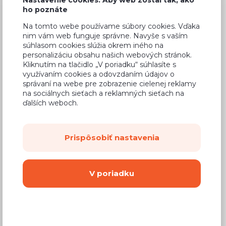
ho poznáte
Na tomto webe používame súbory cookies. Vďaka
nim vám web funguje správne. Navyše s vaším
súhlasom cookies slúžia okrem iného na
Bežná cena v štúdiách
335,37 €
personalizáciu obsahu našich webových stránok.
201,22 €
Kliknutím na tlačidlo „V poriadku“ súhlasíte s
Cena
využívaním cookies a odovzdaním údajov o
správaní na webe pre zobrazenie cielenej reklamy
(
163,59 €
bez DPH)
na sociálnych sieťach a reklamných sieťach na
ďalších weboch.
Dostupnosť:
Na objednávku
Záručná doba:
24 mesiacov
Prispôsobiť nastavenia
Doprava:
od 14,90 €
Dodacia lehota:
8 - 12 týždňov
V poriadku
Mám záujem o
montáž
Kúpiť