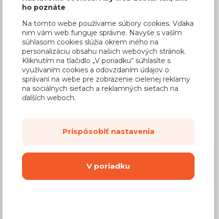
ho poznáte
Na tomto webe používame súbory cookies. Vďaka
Bežná cena v štúdiách
258,80 €
nim vám web funguje správne. Navyše s vaším
súhlasom cookies slúžia okrem iného na
155,28 €
Cena
personalizáciu obsahu našich webových stránok.
Kliknutím na tlačidlo „V poriadku“ súhlasíte s
(
126,24 €
bez DPH)
využívaním cookies a odovzdaním údajov o
správaní na webe pre zobrazenie cielenej reklamy
na sociálnych sieťach a reklamných sieťach na
Dostupnosť:
Na objednávku
ďalších weboch.
Záručná doba:
24 mesiacov
Doprava:
od 14,90 €
Prispôsobiť nastavenia
Dodacia lehota:
8 - 12 týždňov
V poriadku
Mám záujem o
montáž
Kúpiť