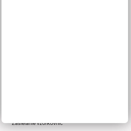
Všetko o nákupe
Doprava a termíny dodania
Platba
Reklamácie
Obchodné podmienky
GDPR
Služby pre vás
3D návrhy kuchýň
Zameranie kuchynskej linky
Zasielanie vzorkovníc