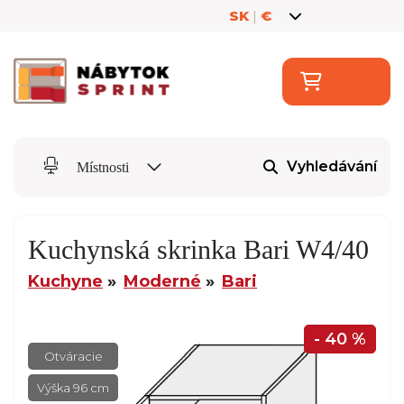
SK
|
€
Vyhledávání
Místnosti
Kuchynská skrinka Bari W4/40
Kuchyne
Moderné
Bari
- 40 %
Otváracie
Výška 96 cm