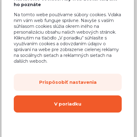
ho poznáte
Na tomto webe používame súbory cookies. Vďaka
Bežná cena v štúdiách
300,82 €
nim vám web funguje správne. Navyše s vaším
súhlasom cookies slúžia okrem iného na
180,49 €
Cena
personalizáciu obsahu našich webových stránok.
Kliknutím na tlačidlo „V poriadku“ súhlasíte s
(
146,74 €
bez DPH)
využívaním cookies a odovzdaním údajov o
správaní na webe pre zobrazenie cielenej reklamy
na sociálnych sieťach a reklamných sieťach na
Dostupnosť:
Na objednávku
ďalších weboch.
Záručná doba:
24 mesiacov
Doprava:
od 14,90 €
Prispôsobiť nastavenia
Dodacia lehota:
8 - 12 týždňov
V poriadku
Mám záujem o
montáž
Kúpiť