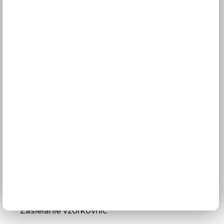
Všetko o nákupe
Doprava a termíny dodania
Platba
Reklamácie
Obchodné podmienky
GDPR
Služby pre vás
3D návrhy kuchýň
Zameranie kuchynskej linky
Zasielanie vzorkovníc