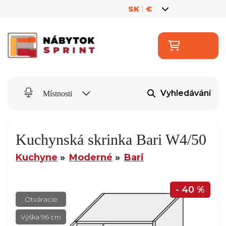
SK
|
€
Vyhledávání
Místnosti
Kuchynská skrinka Bari W4/50
Kuchyne
Moderné
Bari
- 40 %
Otváracie
Výška 96 cm