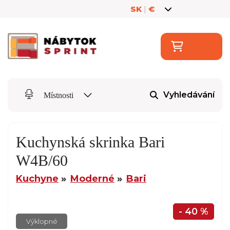
SK
|
€
Vyhledávání
Místnosti
Kuchynská skrinka Bari
W4B/60
Kuchyne
Moderné
Bari
- 40 %
Výklopné