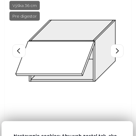
Výška 36 cm
Pre digestor
Nastavenie cookies: Aby web zostal tak, ako