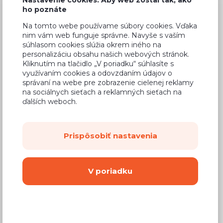
ho poznáte
Na tomto webe používame súbory cookies. Vďaka
nim vám web funguje správne. Navyše s vaším
súhlasom cookies slúžia okrem iného na
Bežná cena v štúdiách
168,02 €
personalizáciu obsahu našich webových stránok.
100,81 €
Kliknutím na tlačidlo „V poriadku“ súhlasíte s
Cena
využívaním cookies a odovzdaním údajov o
správaní na webe pre zobrazenie cielenej reklamy
(
81,96 €
bez DPH)
na sociálnych sieťach a reklamných sieťach na
ďalších weboch.
Dostupnosť:
Na objednávku
Záručná doba:
24 mesiacov
Prispôsobiť nastavenia
Doprava:
od 14,90 €
Dodacia lehota:
8 - 12 týždňov
V poriadku
Mám záujem o
montáž
Kúpiť