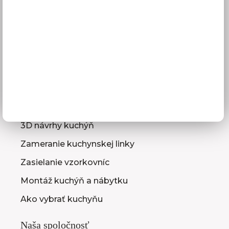
Doprava a termíny dodania
Platba
Reklamácie
Obchodné podmienky
GDPR
Služby pre vás
3D návrhy kuchýň
Zameranie kuchynskej linky
Zasielanie vzorkovníc
Montáž kuchýň a nábytku
Ako vybrať kuchyňu
Naša spoločnosť