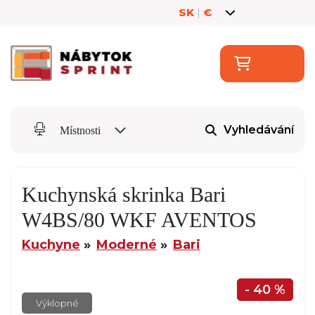
SK
|
€
Vyhledávání
Místnosti
Kuchynská skrinka Bari
W4BS/80 WKF AVENTOS
Kuchyne
Moderné
Bari
- 40 %
Výklopné