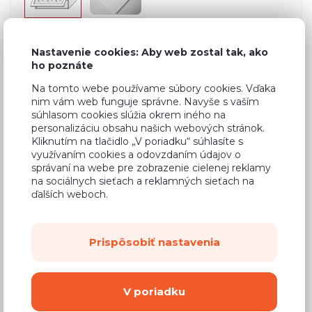
Nastavenie cookies: Aby web zostal tak, ako
Bežná cena v štúdiách
248,65 €
ho poznáte
149,19 €
Na tomto webe používame súbory cookies. Vďaka
Cena
nim vám web funguje správne. Navyše s vaším
súhlasom cookies slúžia okrem iného na
(
121,29 €
bez DPH)
personalizáciu obsahu našich webových stránok.
Kliknutím na tlačidlo „V poriadku“ súhlasíte s
Dostupnosť:
Na objednávku
využívaním cookies a odovzdaním údajov o
správaní na webe pre zobrazenie cielenej reklamy
Záručná doba:
24 mesiacov
na sociálnych sieťach a reklamných sieťach na
ďalších weboch.
Doprava:
od 14,90 €
Dodacia lehota:
8 - 12 týždňov
Prispôsobiť nastavenia
Mám záujem o
montáž
V poriadku
Kúpiť