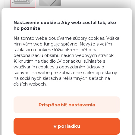
Nastavenie cookies: Aby web zostal tak, ako
Bežná cena v štúdiách
263,55 €
ho poznáte
158,13 €
Na tomto webe používame súbory cookies. Vďaka
Cena
nim vám web funguje správne. Navyše s vaším
súhlasom cookies slúžia okrem iného na
(
128,56 €
bez DPH)
personalizáciu obsahu našich webových stránok.
Kliknutím na tlačidlo „V poriadku“ súhlasíte s
Dostupnosť:
Na objednávku
využívaním cookies a odovzdaním údajov o
správaní na webe pre zobrazenie cielenej reklamy
Záručná doba:
24 mesiacov
na sociálnych sieťach a reklamných sieťach na
ďalších weboch.
Doprava:
od 14,90 €
Dodacia lehota:
8 - 12 týždňov
Prispôsobiť nastavenia
Mám záujem o
montáž
V poriadku
Kúpiť