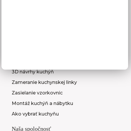
Doprava a termíny dodania
Platba
Reklamácie
Obchodné podmienky
GDPR
Služby pre vás
3D návrhy kuchýň
Zameranie kuchynskej linky
Zasielanie vzorkovníc
Montáž kuchýň a nábytku
Ako vybrať kuchyňu
Naša spoločnosť