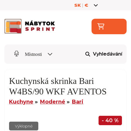
SK
|
€
Vyhledávání
Místnosti
Kuchynská skrinka Bari
W4BS/90 WKF AVENTOS
Kuchyne
Moderné
Bari
- 40 %
Výklopné