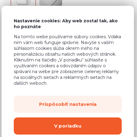
Nastavenie cookies: Aby web zostal tak, ako
ho poznáte
Bežná cena v štúdiách
720,18 €
Na tomto webe používame súbory cookies. Vďaka
432,11 €
Cena
nim vám web funguje správne. Navyše s vaším
súhlasom cookies slúžia okrem iného na
(
351,31 €
bez DPH)
personalizáciu obsahu našich webových stránok.
Kliknutím na tlačidlo „V poriadku“ súhlasíte s
využívaním cookies a odovzdaním údajov o
Dostupnosť:
Na objednávku
správaní na webe pre zobrazenie cielenej reklamy
na sociálnych sieťach a reklamných sieťach na
Záručná doba:
24 mesiacov
ďalších weboch.
Doprava:
od 14,90 €
Dodacia lehota:
8 - 12 týždňov
Prispôsobiť nastavenia
Mám záujem o
montáž
V poriadku
Kúpiť