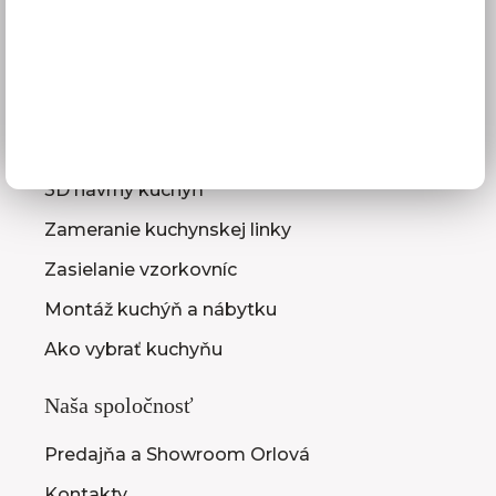
Reklamácie
Obchodné podmienky
GDPR
Služby pre vás
3D návrhy kuchýň
Zameranie kuchynskej linky
Zasielanie vzorkovníc
Montáž kuchýň a nábytku
Ako vybrať kuchyňu
Naša spoločnosť
Predajňa a Showroom Orlová
Kontakty