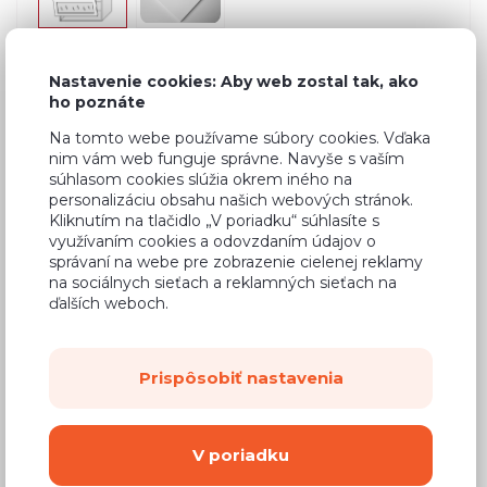
Nastavenie cookies: Aby web zostal tak, ako
Bežná cena v štúdiách
636,18 €
ho poznáte
381,71 €
Na tomto webe používame súbory cookies. Vďaka
Cena
nim vám web funguje správne. Navyše s vaším
súhlasom cookies slúžia okrem iného na
(
310,33 €
bez DPH)
personalizáciu obsahu našich webových stránok.
Kliknutím na tlačidlo „V poriadku“ súhlasíte s
Dostupnosť:
Na objednávku
využívaním cookies a odovzdaním údajov o
správaní na webe pre zobrazenie cielenej reklamy
Záručná doba:
24 mesiacov
na sociálnych sieťach a reklamných sieťach na
ďalších weboch.
Doprava:
od 14,90 €
Dodacia lehota:
8 - 12 týždňov
Prispôsobiť nastavenia
Mám záujem o
montáž
V poriadku
Kúpiť