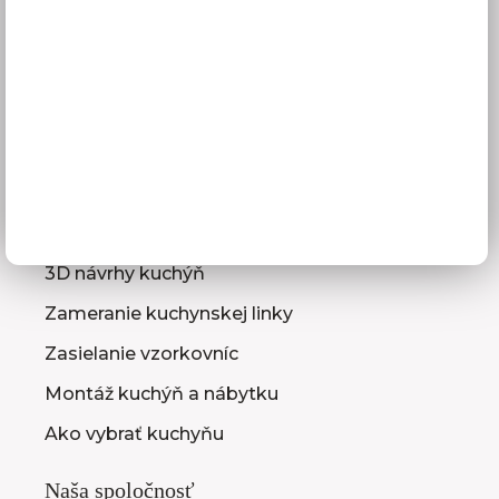
Doprava a termíny dodania
Platba
Reklamácie
Obchodné podmienky
GDPR
Služby pre vás
3D návrhy kuchýň
Zameranie kuchynskej linky
Zasielanie vzorkovníc
Montáž kuchýň a nábytku
Ako vybrať kuchyňu
Naša spoločnosť