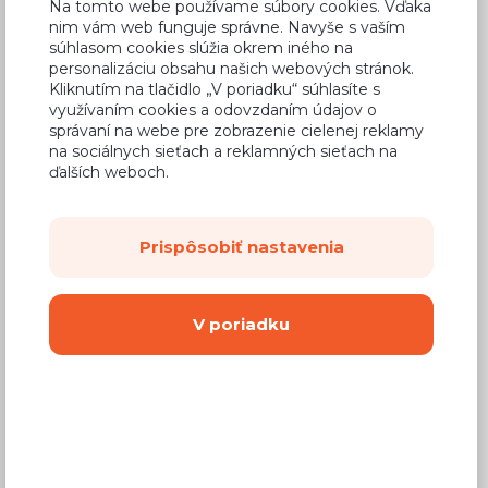
Na tomto webe používame súbory cookies. Vďaka
nim vám web funguje správne. Navyše s vaším
súhlasom cookies slúžia okrem iného na
personalizáciu obsahu našich webových stránok.
Kliknutím na tlačidlo „V poriadku“ súhlasíte s
Bežná cena v štúdiách
342,13 €
využívaním cookies a odovzdaním údajov o
správaní na webe pre zobrazenie cielenej reklamy
205,28 €
Cena
na sociálnych sieťach a reklamných sieťach na
ďalších weboch.
(
166,89 €
bez DPH)
Dostupnosť:
Na objednávku
Prispôsobiť nastavenia
Záručná doba:
24 mesiacov
Doprava:
od 14,90 €
V poriadku
Dodacia lehota:
8 - 12 týždňov
Mám záujem o
montáž
Kúpiť