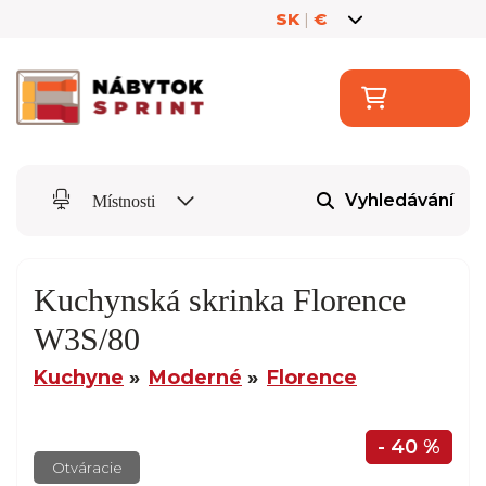
SK
|
€
Vyhledávání
Místnosti
Kuchynská skrinka Florence
W3S/80
Kuchyne
Moderné
Florence
- 40 %
Otváracie