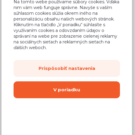
Na tomto webe používame súbory cookies. Vďaka
nim vám web funguje správne. Navyše s vaším
súhlasom cookies slúžia okrem iného na
personalizáciu obsahu našich webových stránok.
Kliknutím na tlačidlo „V poriadku“ súhlasíte s
Bežná cena v štúdiách
495,93 €
využívaním cookies a odovzdaním údajov o
správaní na webe pre zobrazenie cielenej reklamy
297,56 €
Cena
na sociálnych sieťach a reklamných sieťach na
ďalších weboch.
(
241,92 €
bez DPH)
Dostupnosť:
Na objednávku
Prispôsobiť nastavenia
Záručná doba:
24 mesiacov
Doprava:
od 14,90 €
V poriadku
Dodacia lehota:
8 - 12 týždňov
Mám záujem o
montáž
Kúpiť