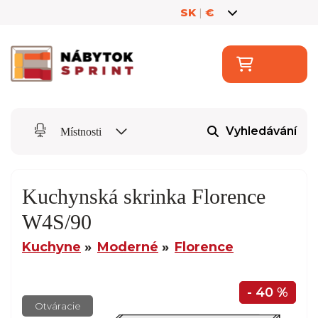
SK
|
€
Vyhledávání
Místnosti
Kuchynská skrinka Florence
W4S/90
Kuchyne
Moderné
Florence
- 40 %
Otváracie