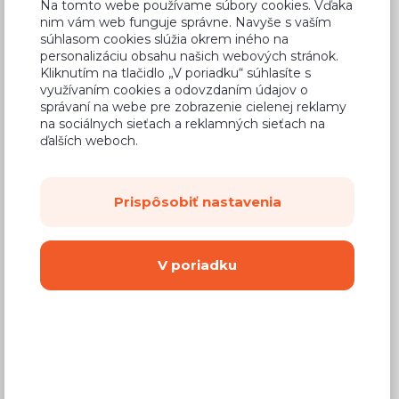
Na tomto webe používame súbory cookies. Vďaka
nim vám web funguje správne. Navyše s vaším
súhlasom cookies slúžia okrem iného na
personalizáciu obsahu našich webových stránok.
Kliknutím na tlačidlo „V poriadku“ súhlasíte s
Bežná cena v štúdiách
195,12 €
využívaním cookies a odovzdaním údajov o
správaní na webe pre zobrazenie cielenej reklamy
117,07 €
Cena
na sociálnych sieťach a reklamných sieťach na
ďalších weboch.
(
95,18 €
bez DPH)
Dostupnosť:
Na objednávku
Prispôsobiť nastavenia
Záručná doba:
24 mesiacov
Doprava:
od 14,90 €
V poriadku
Dodacia lehota:
8 - 12 týždňov
Mám záujem o
montáž
Kúpiť