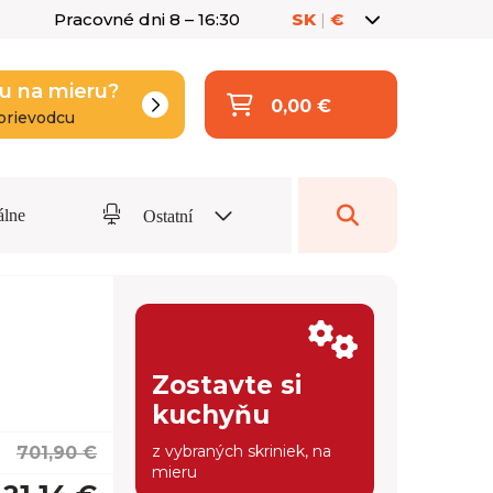
Pracovné dni 8 – 16:30
SK
|
€
u na mieru?
0,00 €
prievodcu
álne
Ostatní
Zostavte si
kuchyňu
z vybraných skriniek, na
701,90 €
mieru