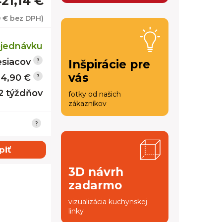
21,14 €
9 €
bez DPH)
jednávku
siacov
Inšpirácie pre
vás
14,90 €
12 týždňov
fotky od našich
zákazníkov
piť
3D návrh
zadarmo
vizualizácia kuchynskej
linky