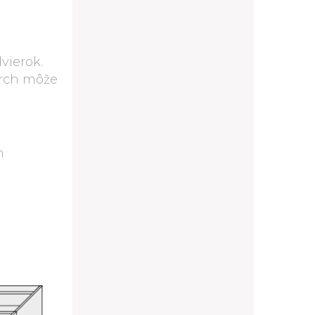
vierok.
vrch môže
h
D11/80