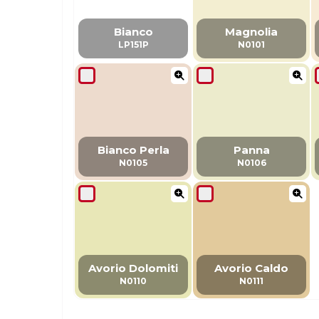
Bianco
Magnolia
LP151P
N0101
Bianco Perla
Panna
N0105
N0106
Avorio Dolomiti
Avorio Caldo
N0110
N0111