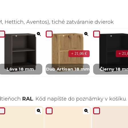
 Hettich, Aventos), tiché zatváranie dvierok
+ 21,06 €
+ 21,
Láva 18 mm
Dub Artisan 18 mm
Čierny 18 
odtieňoch
RAL
. Kód napíšte do poznámky v košíku.