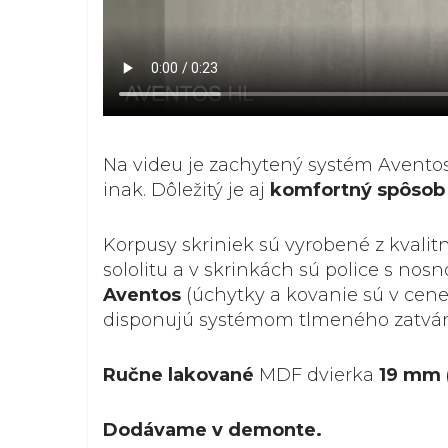
Na videu je zachytený systém Avent
inak. Dôležitý je aj
komfortný spôsob 
Korpusy skriniek sú vyrobené z kvalit
sololitu a v skrinkách sú police s no
Aventos
(úchytky a kovanie sú v cene
disponujú systémom tlmeného zatvár
Ručne lakované
MDF dvierka
19 mm 
Dodávame v demonte.