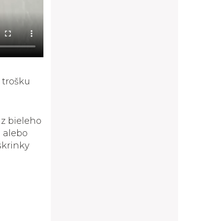
á trošku
 z bieleho
h
alebo
skrinky