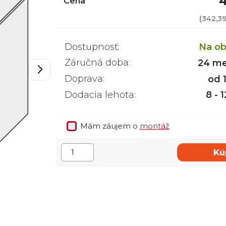
4
Cena
(
342,3
Dostupnosť:
Na ob
Záručná doba:
24 me
Doprava:
od 
Dodacia lehota:
8 - 
Mám záujem o
montáž
Kú