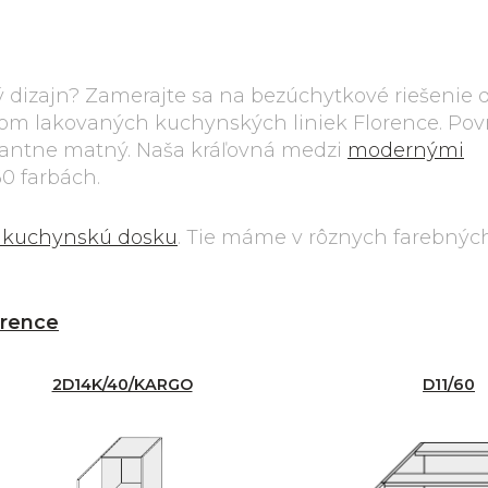
dizajn? Zamerajte sa na bezúchytkové riešenie d
ysom lakovaných kuchynských liniek Florence. Po
egantne matný. Naša kráľovná medzi
modernými
0 farbách.
 kuchynskú dosku
. Tie máme v rôznych farebnýc
.
orence
2D14K/40/KARGO
D11/60