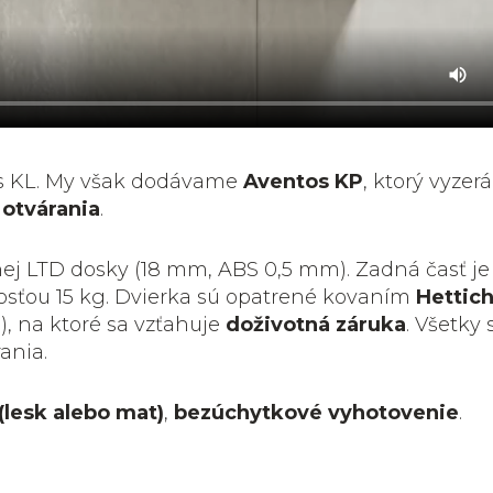
os KL. My však dodávame
Aventos KP
, ktorý vyzer
otvárania
.
nej LTD dosky (18 mm, ABS 0,5 mm). Zadná časť je
snosťou 15 kg. Dvierka sú opatrené kovaním
Hettic
), na ktoré sa vzťahuje
doživotná záruka
. Všetky 
ania.
(lesk alebo mat)
,
bezúchytkové vyhotovenie
.