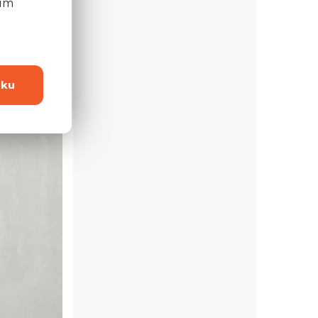
ním
dku