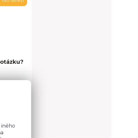
 150 farieb
 otázku?
o
0,0 cm
2,0 cm
b
32,5 cm
 iného
na