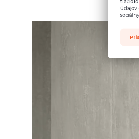
tlačidl
údajov 
sociáln
Pri