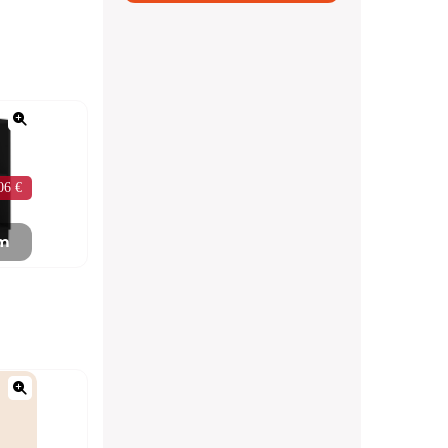
06 €
mm