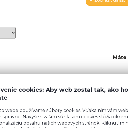
Zobraziť
ďalších
Máte
ujú
pohodlné a
kate voľnosť v
Rozmery
:
venie cookies: Aby web zostal tak, ako h
ť otvorené bez
áte
Šírka:
8
še si môžete
Výška:
7
 aby ste na dvierka
to webe používame súbory cookies. Vďaka nim vám we
ladké, mäkké a
Hĺbka:
 správne. Navyše s vaším súhlasom cookies slúžia okrem
onalizáciu obsahu našich webových stránok. Kliknutím 
Návod na montáž