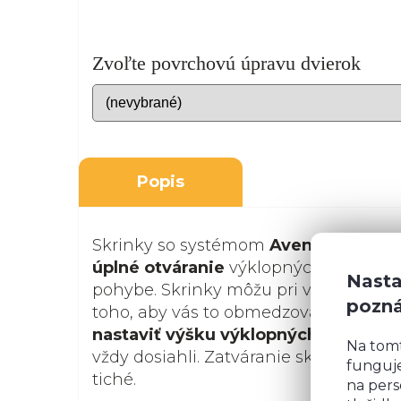
Zvoľte povrchovú úpravu dvierok
Popis
Skrinky so systémom
Aventos
poskyt
úplné otváranie
výklopných častí. Zís
Nasta
pohybe. Skrinky môžu pri varení zosta
pozn
toho, aby vás to obmedzovalo, a navy
nastaviť výšku výklopných častí
tak,
Na tom
vždy dosiahli. Zatváranie skrinky je h
funguje
tiché.
na pers