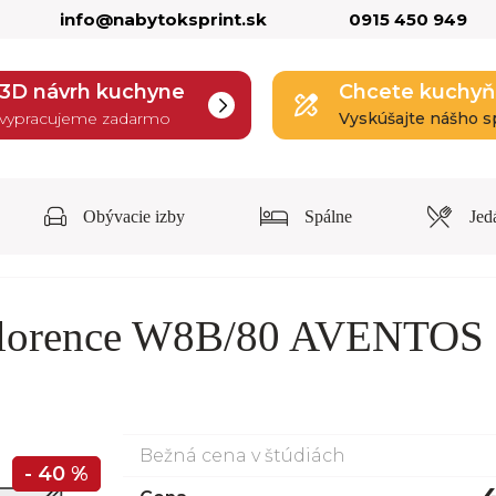
info@nabytoksprint.sk
0915 450 949
3D návrh kuchyne
Chcete kuchyň
vypracujeme zadarmo
Vyskúšajte nášho s
Obývacie izby
Spálne
Jed
 Florence W8B/80 AVENTOS
Bežná cena v štúdiách
- 40 %