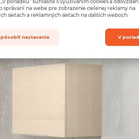
o „V poriadku“ súhlasíte s využívaním cookies a odovzda
o správaní na webe pre zobrazenie cielenej reklamy na
ych sieťach a reklamných sieťach na ďalších weboch.
spôsobiť nastavenia
V poria