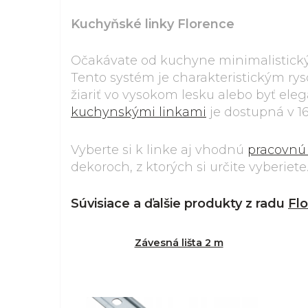
Kuchyňské linky Florence
Očakávate od kuchyne minimalistický 
Tento systém je charakteristickým r
žiariť vo vysokom lesku alebo byť el
kuchynskými linkami
je dostupná v 16
Vyberte si k linke aj vhodnú
pracovnú
dekoroch, z ktorých si určite vyberiete
Súvisiace a ďalšie produkty z radu
Fl
Závesná lišta 2 m