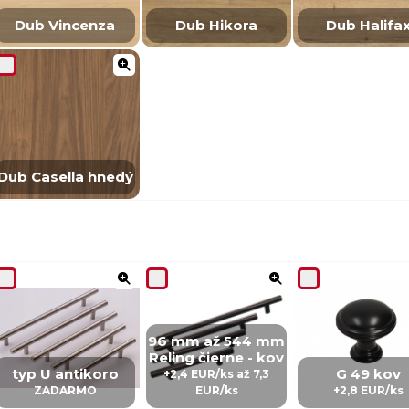
Dub Vincenza
Dub Hikora
Dub Halifa
Dub Casella hnedý
96 mm až 544 mm
Reling čierne - kov
typ U antikoro
G 49 kov
+2,4 EUR/ks až 7,3
ZADARMO
EUR/ks
+2,8 EUR/ks