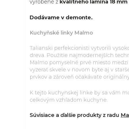
vyrobené z
kvalitného lamina 18 mm
Dodávame v demonte.
Kuchyňské linky Malmo
Talianski perfekcionisti vytvorili vys
dreva. Použitie najmodernejších techn
Malmo pomyselné prvé miesto medz
vyzerať skvele v novom byte aj v star
prvkov a zároveň očakávate originálny
K tejto kuchynskej linke by sa vám m
celkovým vzhľadom kuchyne.
Súvisiace a ďalšie produkty z radu
Ma