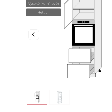
Vysoké (komínové)
Hettich