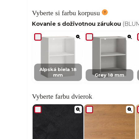
Vyberte si farbu korpusu
Kovanie s doživotnou zárukou
(BLUM,
Alpská biela 18
mm
Grey 18 mm
Vyberte farbu dvierok