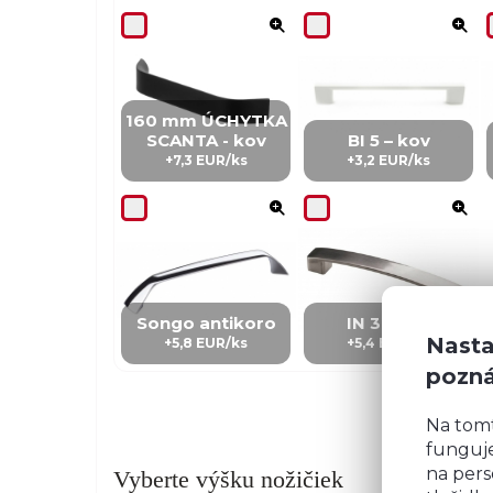
160 mm ÚCHYTKA
SCANTA - kov
BI 5 – kov
+7,3 EUR/ks
+3,2 EUR/ks
Songo antikoro
IN 3 – kov
Nasta
+5,8 EUR/ks
+5,4 EUR/Ks
pozn
Na tom
funguje
na pers
Vyberte výšku nožičiek