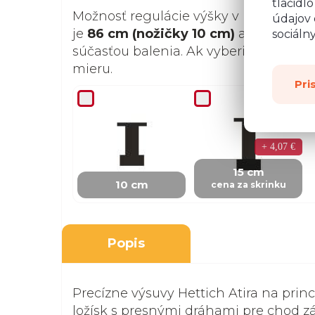
tlačidl
Možnosť regulácie výšky v prípade ne
údajov 
je
86 cm (nožičky 10 cm)
alebo
91 cm
sociáln
súčasťou balenia. Ak vyberiete nožičk
mieru.
Pri
+ 4,07 €
15 cm
10 cm
cena za skrinku
Popis
Precízne výsuvy Hettich Atira na prin
ložísk s presnými dráhami pre chod z