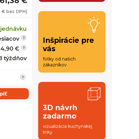
61,38 €
1 €
bez DPH)
jednávku
siacov
Inšpirácie pre
vás
14,90 €
 8 týždňov
fotky od našich
zákazníkov
piť
3D návrh
zadarmo
vizualizácia kuchynskej
linky