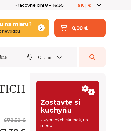
Pracovné dni 8 – 16:30
SK
|
€
u na mieru?
0,00 €
prievodcu
álne
Ostatní
TTICH
Zostavte si
kuchyňu
z vybraných skriniek, na
678,50 €
mieru