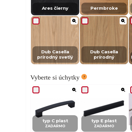
Ares čierny
Permbroke
Dub Casella
Dub Casella
prírodný svetlý
prírodný
Vyberte si úchytky
typ C plast
typ E plast
ZADARMO
ZADARMO