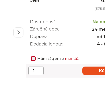
4
Cena
(
375,1
Dostupnosť:
Na ob
Záručná doba:
24 me
Doprava:
od 
Dodacia lehota:
4 -
Mám záujem o
montáž
Kú