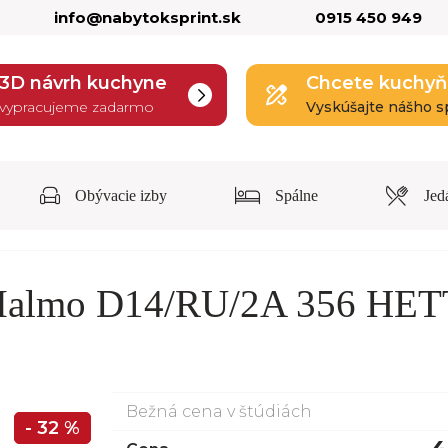
info@nabytoksprint.sk
0915 450 949
3D návrh kuchyne
Chcete kuchyň
vypracujeme zadarmo
Vyskúšajte nášho s
Obývacie izby
Spálne
Jed
 Malmo D14/RU/2A 356 HE
Bežná cena v štúdiách
- 32 %