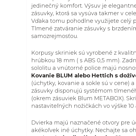
jedinečný komfort. Výsuv je elegantn
zásuvky, ktorá sa vysúva takmer v celej
Vďaka tomu pohodlne využijete celý pr
Tlmené zatváranie zásuvky s brzdení
samozrejmosťou.
Korpusy skriniek sú vyrobené z kvalit
hrúbkou 18 mm ( s ABS 0,5 mm). Zadná
sololitu a vnútorné police majú nosnosť
Kovanie BLUM alebo Hettich s doži
(úchytky, kovanie a sokle sú v cene) a
zásuvky disponujú systémom tlmenéh
(okrem zásuviek Blum METABOX). Skri
nastaviteľných nožičkách vo výške 10 
Dvierka majú naznačené otvory pre úc
akékoľvek iné úchytky. Nechajte sa 