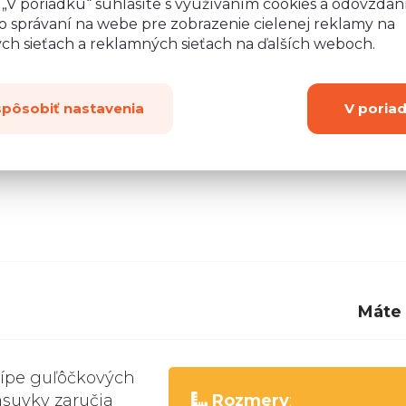
o „V poriadku“ súhlasíte s využívaním cookies a odovzda
rovnej podlahy.
Výška kuchyne
s pracovnou dosk
o správaní na webe pre zobrazenie cielenej reklamy na
 (nožičky 15 cm)
. Sokle 10 cm na zakrytie nožičiek
ych sieťach a reklamných sieťach na ďalších weboch.
y 15 cm, budeme vás kontaktovať kvôli výrobe sok
spôsobiť nastavenia
V poria
Máte
cípe guľôčkových
ásuvky zaručia
Rozmery
: