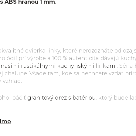
 s ABS hranou 1 mm
.
okokvalitné dvierka linky, ktoré nerozoznáte od oza
ológií prí výrobe a 100 % autenticita dávajú kuch
i
našimi rustikálnymi kuchynskými linkami
. Séria
šej chalupe. Všade tam, kde sa nechcete vzdať prí
 vzhľad.
ohol páčiť
granitový drez s batériou
, ktorý bude lad
lmo