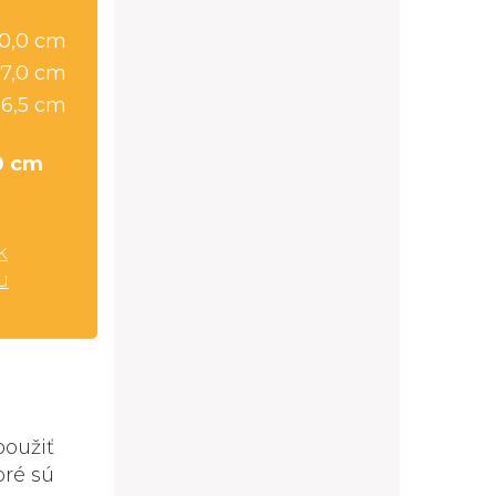
0,0 cm
7,0 cm
56,5 cm
0 cm
k
u
použiť
oré sú