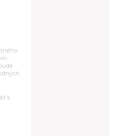
jstného
yni
 bude
rodných
iť s