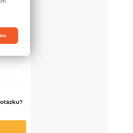
ním
ou 3,8 cm
 sú
lov na
dku
 otázku?