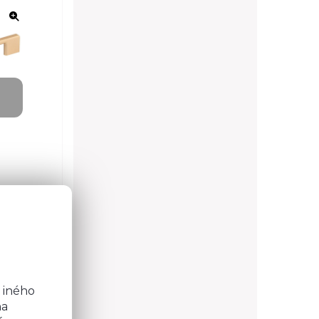
o
4 možností
b
 iného
na