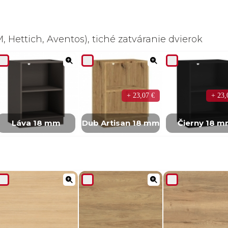
 Hettich, Aventos), tiché zatváranie dvierok
+ 23,07 €
+ 23,
Láva 18 mm
Dub Artisan 18 mm
Čierny 18 