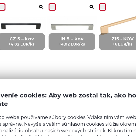
CZ 5 – kov
IN 5 – kov
ZI5 - KOV
+4,02 EUR/ks
+4,02 EUR/ks
+6 EUR/ks
venie cookies: Aby web zostal tak, ako h
áte
Zobraziť
ďalších 2
to webe používame súbory cookies. Vďaka nim vám we
 správne. Navyše s vaším súhlasom cookies slúžia okrem
onalizáciu obsahu našich webových stránok. Kliknutím 