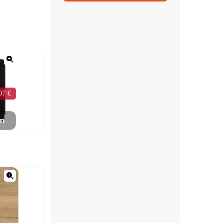
07 €
mm