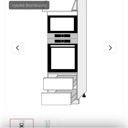
Vysoké (komínové)