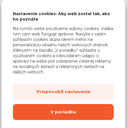
Nastavenie cookies: Aby web zostal tak, ako
ho poznáte
Bežná cena v štúdiách
513,50 €
Na tomto webe používame súbory cookies. Vďaka
nim vám web funguje správne. Navyše s vaším
349,19 €
Cena
súhlasom cookies slúžia okrem iného na
personalizáciu obsahu našich webových stránok.
(
283,89 €
bez DPH)
Kliknutím na tlačidlo „V poriadku“ súhlasíte s
využívaním cookies a odovzdaním údajov o
správaní na webe pre zobrazenie cielenej reklamy
Dostupnosť:
Na objednávku
na sociálnych sieťach a reklamných sieťach na
ďalších weboch.
Záručná doba:
24 mesiacov
Doprava:
od 14,90 €
Dodacia lehota:
4 - 8 týždňov
Prispôsobiť nastavenia
Mám záujem o
montáž
V poriadku
Kúpiť