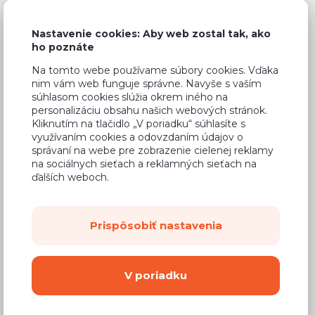
Nastavenie cookies: Aby web zostal tak, ako
ho poznáte
Bežná cena v štúdiách
597,20 €
Na tomto webe používame súbory cookies. Vďaka
nim vám web funguje správne. Navyše s vaším
406,10 €
Cena
súhlasom cookies slúžia okrem iného na
personalizáciu obsahu našich webových stránok.
(
330,16 €
bez DPH)
Kliknutím na tlačidlo „V poriadku“ súhlasíte s
využívaním cookies a odovzdaním údajov o
správaní na webe pre zobrazenie cielenej reklamy
Dostupnosť:
Na objednávku
na sociálnych sieťach a reklamných sieťach na
ďalších weboch.
Záručná doba:
24 mesiacov
Doprava:
od 14,90 €
Dodacia lehota:
4 - 8 týždňov
Prispôsobiť nastavenia
Mám záujem o
montáž
V poriadku
Kúpiť