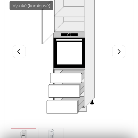
Vysoké (komínové)