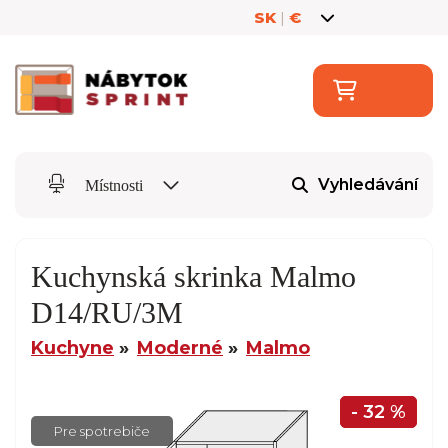
SK
|
€
Vyhledávání
Místnosti
Kuchynská skrinka Malmo
D14/RU/3M
Kuchyne
Moderné
Malmo
- 32 %
Pre spotrebiče