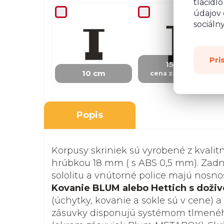
tlačidl
údajov 
sociáln
+ 4,07 €
Pri
15 cm
10 cm
cena za skrinku
Popis
Korpusy skriniek sú vyrobené z kvalit
hrúbkou 18 mm ( s ABS 0,5 mm). Zadná
sololitu a vnútorné police majú nosnosť
Kovanie BLUM alebo Hettich s doži
(úchytky, kovanie a sokle sú v cene) a
zásuvky disponujú systémom tlmenéh