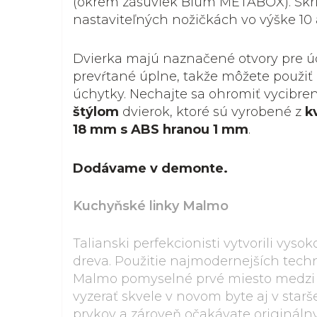
(okrem zásuviek Blum METABOX). Skri
nastaviteľných nožičkách vo výške 10 
Dvierka majú naznačené otvory pre úc
prevŕtané úplne, takže môžete použiť
úchytky. Nechajte sa ohromiť vycibr
štýlom
dvierok, ktoré sú vyrobené z
k
18 mm s ABS hranou 1 mm
.
Dodávame v demonte.
Kuchyňské linky Malmo
Talianski perfekcionisti vytvorili vys
dreva. Použitie najmodernejších techn
Malmo pomyselné prvé miesto medz
vyzerať skvele v novom byte aj v star
prvkov a zároveň očakávate originálny