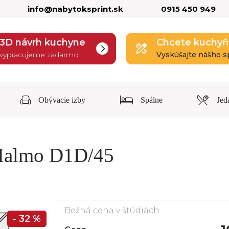
info@nabytoksprint.sk
0915 450 949
3D návrh kuchyne
Chcete kuchyň
vypracujeme zadarmo
Vyskúšajte nášho s
Obývacie izby
Spálne
Jed
Malmo D1D/45
Bežná cena v štúdiách
- 32 %