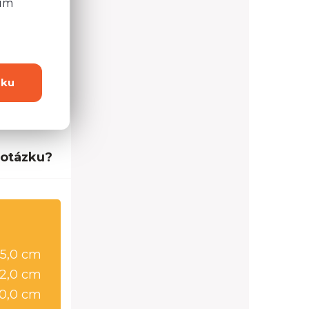
ním
dku
 otázku?
5,0 cm
2,0 cm
0,0 cm