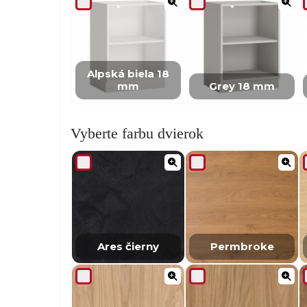
Alpská biela 18
mm
Grey 18 mm
Vyberte farbu dvierok
Ares čierny
Permbroke