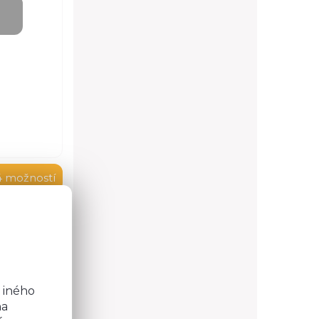
4 možností
o
ou 3,8 cm
 sú
b
lov na
 iného
na