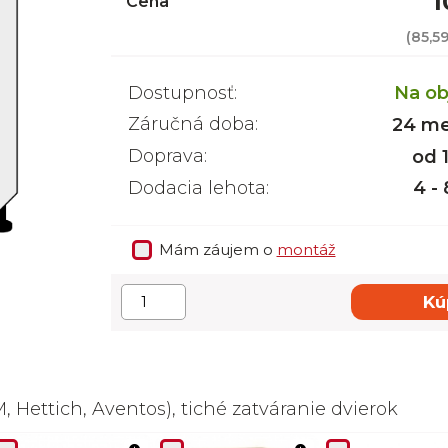
1
Cena
(
85,5
Dostupnosť:
Na ob
Záručná doba:
24 me
Doprava:
od 
Dodacia lehota:
4 -
Mám záujem o
montáž
Kú
 Hettich, Aventos), tiché zatváranie dvierok