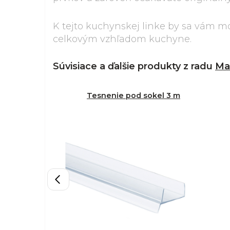
K tejto kuchynskej linke by sa vám m
celkovým vzhľadom kuchyne.
Súvisiace a ďalšie produkty z radu
Ma
Tesnenie pod sokel 3 m