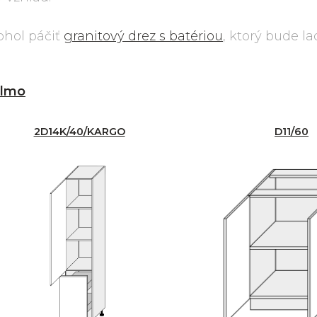
ohol páčiť
granitový drez s batériou
, ktorý bude lad
lmo
2D14K/40/KARGO
D11/60