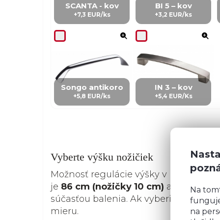
SCANTA - kov
BI 5 – kov
+7,3 EUR/ks
+3,2 EUR/ks
Songo antikoro
IN 3 – kov
+5,8 EUR/ks
+5,4 EUR/Ks
Nasta
Vyberte výšku nožičiek
pozn
Možnosť regulácie výšky v prípade ne
je
86 cm (nožičky 10 cm)
alebo
91 cm
Na tom
súčasťou balenia. Ak vyberiete nožičk
funguje
mieru.
na pers