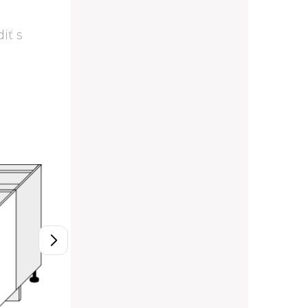
iť s
D11/80