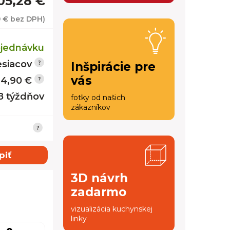
05,28 €
9 €
bez DPH)
jednávku
siacov
Inšpirácie pre
vás
14,90 €
 8 týždňov
fotky od našich
zákazníkov
piť
3D návrh
zadarmo
vizualizácia kuchynskej
linky