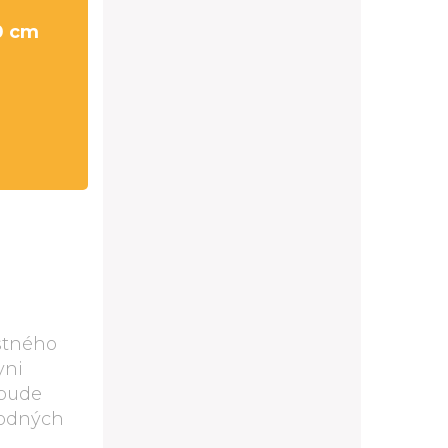
0 cm
jstného
yni
 bude
rodných