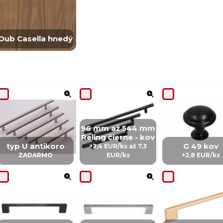
Dub Casella hnedý
96 mm až 544 mm
Reling čierne - kov
typ U antikoro
G 49 kov
+2,4 EUR/ks až 7,3
ZADARMO
EUR/ks
+2,8 EUR/ks