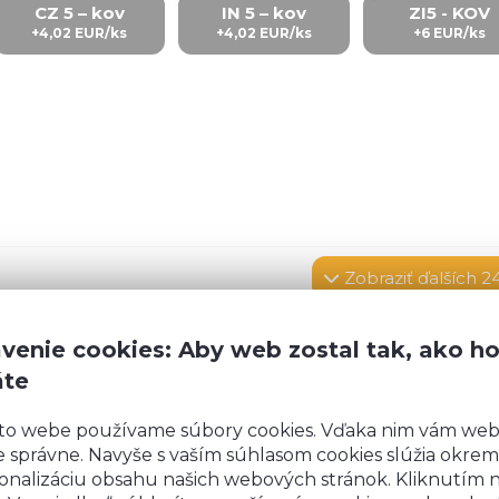
CZ 5 – kov
IN 5 – kov
ZI5 - KOV
+4,02 EUR/ks
+4,02 EUR/ks
+6 EUR/ks
Zobraziť
ďalších 2
venie cookies: Aby web zostal tak, ako h
áte
rovnej podlahy.
Výška kuchyne
s pracovnou dosk
 (nožičky 15 cm)
. Sokle 10 cm na zakrytie nožičiek
to webe používame súbory cookies. Vďaka nim vám we
y 15 cm, budeme vás kontaktovať kvôli výrobe sok
 správne. Navyše s vaším súhlasom cookies slúžia okrem
onalizáciu obsahu našich webových stránok. Kliknutím 