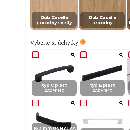
Dub Casella
Dub Casella
prírodný svetlý
prírodný
Vyberte si úchytky
typ C plast
typ E plast
ZADARMO
ZADARMO
160 mm ÚCHYTKA