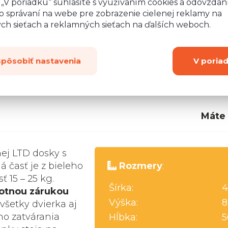
o „V poriadku“ súhlasíte s využívaním cookies a odovzda
o správaní na webe pre zobrazenie cielenej reklamy na
ych sieťach a reklamných sieťach na ďalších weboch.
spôsobiť nastavenia
V poria
Máte
nej LTD dosky s
 časť je z bieleho
Rozmery
:
 15 ‒ 25 kg.
Šírka:
4
votnou zárukou
Výška:
8
 všetky dvierka aj
o zatvárania
Hĺbka:
5