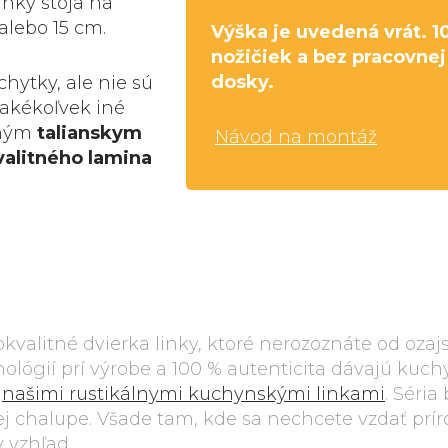
nky stoja na
alebo 15 cm.
Výška je uvedená vrát. 1
nožičiek a bez pracovnej
dosky.
hytky, ale nie sú
 akékoľvek iné
eným
talianskym
Návod na montáž
valitného lamina
okokvalitné dvierka linky, ktoré nerozoznáte od oza
ológií prí výrobe a 100 % autenticita dávajú kuch
i
našimi rustikálnymi kuchynskými linkami
. Séria
šej chalupe. Všade tam, kde sa nechcete vzdať prí
 vzhľad.