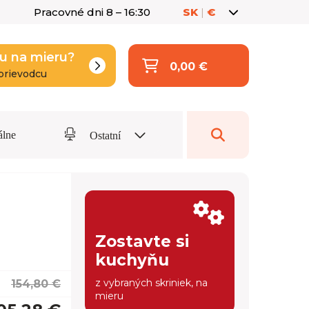
Pracovné dni 8 – 16:30
SK
|
€
u na mieru?
0,00 €
prievodcu
álne
Ostatní
Zostavte si
kuchyňu
z vybraných skriniek, na
154,80 €
mieru