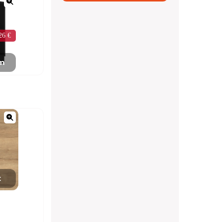
26 €
mm
x