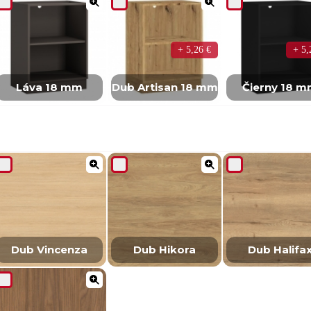
+ 5,26 €
+ 5,
Láva 18 mm
Dub Artisan 18 mm
Čierny 18 
Dub Vincenza
Dub Hikora
Dub Halifa