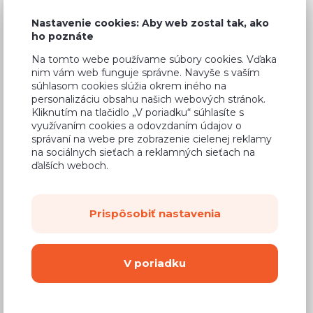
112,60 €
Cena
Nastavenie cookies: Aby web zostal tak, ako
(
91,54 €
bez DPH)
ho poznáte
Na tomto webe používame súbory cookies. Vďaka
nim vám web funguje správne. Navyše s vaším
Dostupnosť:
Na objednávku
súhlasom cookies slúžia okrem iného na
Záručná doba:
24 mesiacov
personalizáciu obsahu našich webových stránok.
Kliknutím na tlačidlo „V poriadku“ súhlasíte s
Doprava:
od 14,90 €
využívaním cookies a odovzdaním údajov o
správaní na webe pre zobrazenie cielenej reklamy
Dodacia lehota:
4 - 8 týždňov
na sociálnych sieťach a reklamných sieťach na
ďalších weboch.
Mám záujem o
montáž
Prispôsobiť nastavenia
Kúpiť
Vyberte si farbu korpusu
V poriadku
Kovanie s doživotnou zárukou
(BLUM,
Hettich, Aventos), tiché zatváranie dvierok