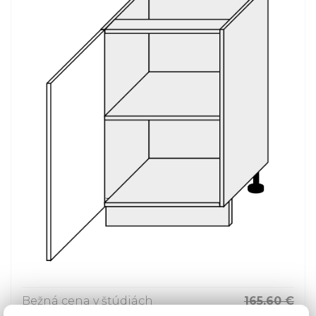
Bežná cena v štúdiách
165,60 €