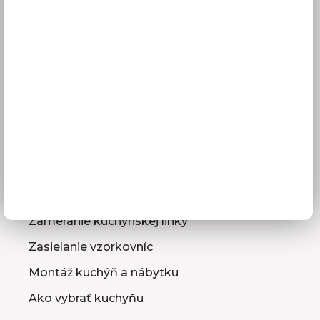
Doprava a termíny dodania
Platba
Reklamácie
Obchodné podmienky
GDPR
Služby pre vás
3D návrhy kuchýň
Zameranie kuchynskej linky
Zasielanie vzorkovníc
Montáž kuchýň a nábytku
Ako vybrať kuchyňu