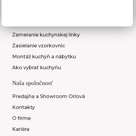
Služby pre vás
3D návrhy kuchýň
Zameranie kuchynskej linky
Zasielanie vzorkovníc
Montáž kuchýň a nábytku
Ako vybrať kuchyňu
Naša spoločnosť
Predajňa a Showroom Orlová
Kontakty
O firme
Kariéra