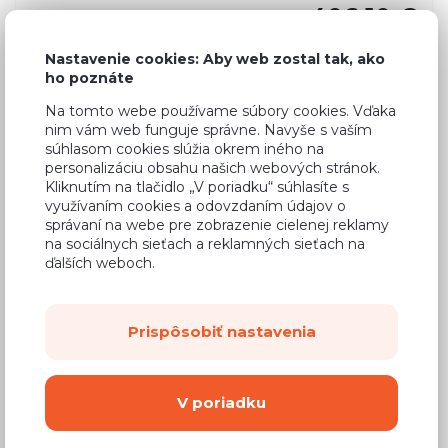
406,10 €
Cena
(
330,16 €
bez DPH)
Nastavenie cookies: Aby web zostal tak, ako
ho poznáte
Dostupnosť:
Na objednávku
Na tomto webe používame súbory cookies. Vďaka
nim vám web funguje správne. Navyše s vaším
Záručná doba:
24 mesiacov
súhlasom cookies slúžia okrem iného na
personalizáciu obsahu našich webových stránok.
Doprava:
od 14,90 €
Kliknutím na tlačidlo „V poriadku“ súhlasíte s
Dodacia lehota:
4 - 8 týždňov
využívaním cookies a odovzdaním údajov o
správaní na webe pre zobrazenie cielenej reklamy
na sociálnych sieťach a reklamných sieťach na
ďalších weboch.
Mám záujem o
montáž
Kúpiť
Prispôsobiť nastavenia
Vyberte si farbu korpusu
V poriadku
Kovanie s doživotnou zárukou
(BLUM,
Hettich, Aventos), tiché zatváranie dvierok