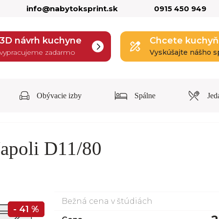
info@nabytoksprint.sk
0915 450 949
3D návrh kuchyne
Chcete kuchyň
vypracujeme zadarmo
Vyskúšajte nášho s
Obývacie izby
Spálne
Jed
apoli D11/80
Bežná cena v štúdiách
- 41 %