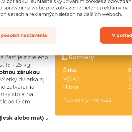
o „V poriadku“ súhlasíte s využívaním cookies a odovzda
o správaní na webe pre zobrazenie cielenej reklamy na
ych sieťach a reklamných sieťach na ďalších weboch.
Máte
spôsobiť nastavenia
V poria
nej LTD dosky s
 časť je z bieleho
Rozmery
:
 15 ‒ 25 kg.
Šírka:
8
votnou zárukou
Výška:
8
 všetky dvierka aj
o zatvárania
Hĺbka:
5
nky stoja na
Návod na montáž
alebo 15 cm.
(lesk alebo mat)
s