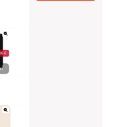
06 €
mm