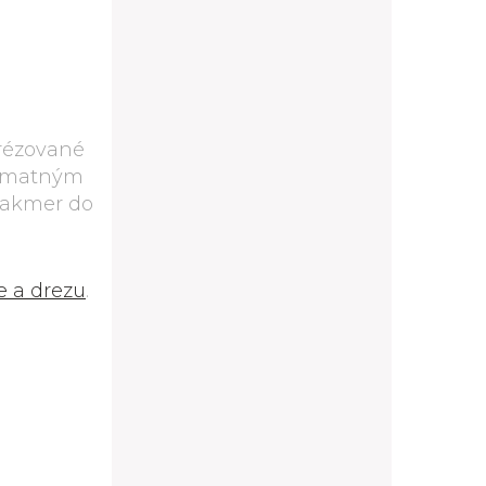
frézované
bo matným
 takmer do
e a drezu
.
D11/80