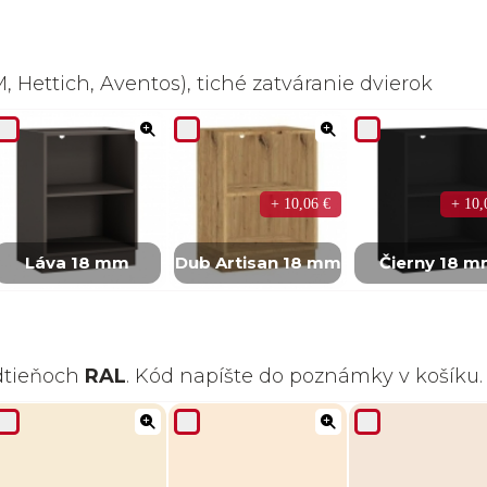
 Hettich, Aventos), tiché zatváranie dvierok
+ 10,06 €
+ 10,
Láva 18 mm
Dub Artisan 18 mm
Čierny 18 
odtieňoch
RAL
. Kód napíšte do poznámky v košíku.