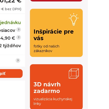
01,22 €
9 €
bez DPH)
jednávku
siacov
Inšpirácie pre
vás
14,90 €
12 týždňov
fotky od našich
zákazníkov
piť
3D návrh
zadarmo
vizualizácia kuchynskej
linky