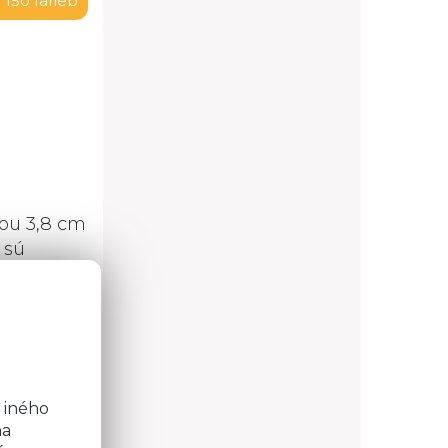
 150 farieb
ou 3,8 cm
 sú
lov na
o
b
 iného
na