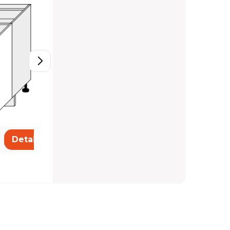
201,22 €
Detail
Detail