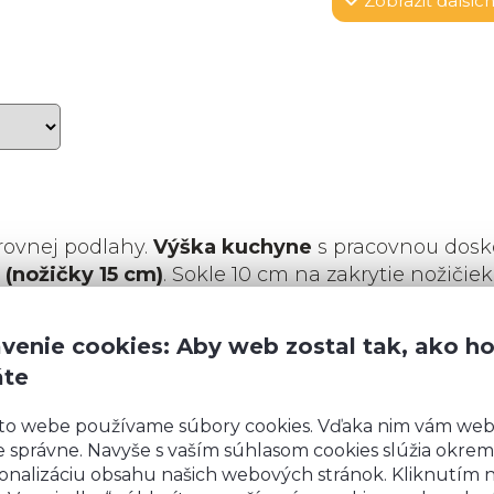
Zobraziť
ďalších
rovnej podlahy.
Výška kuchyne
s pracovnou dosk
 (nožičky 15 cm)
. Sokle 10 cm na zakrytie nožičiek
y 15 cm, budeme vás kontaktovať kvôli výrobe sok
venie cookies: Aby web zostal tak, ako h
áte
to webe používame súbory cookies. Vďaka nim vám we
 správne. Navyše s vaším súhlasom cookies slúžia okrem
onalizáciu obsahu našich webových stránok. Kliknutím 