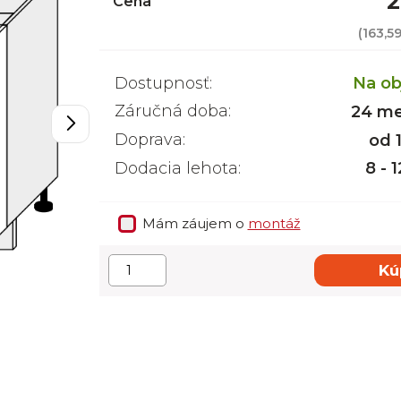
2
Cena
(
163,5
Dostupnosť:
Na ob
Záručná doba:
24 me
Doprava:
od 
Dodacia lehota:
8 - 
Mám záujem o
montáž
Kú