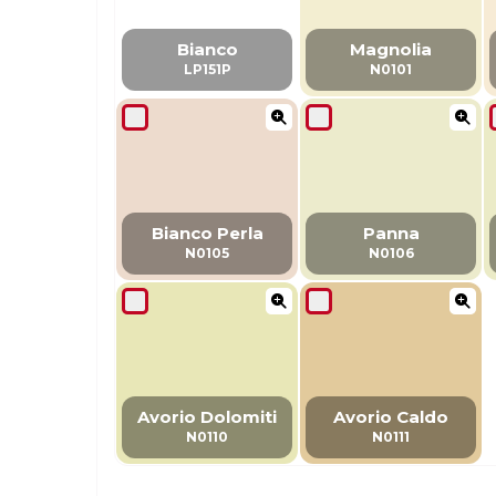
Bianco
Magnolia
LP151P
N0101
Bianco Perla
Panna
N0105
N0106
Avorio Dolomiti
Avorio Caldo
N0110
N0111