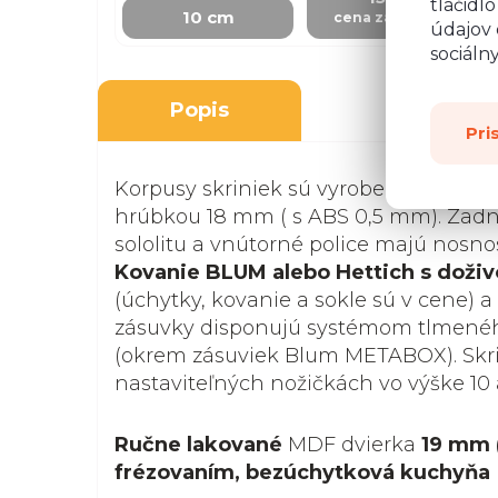
tlačidl
10 cm
cena za skrinku
údajov 
sociáln
Popis
Pri
Korpusy skriniek sú vyrobené z kvalit
hrúbkou 18 mm ( s ABS 0,5 mm). Zadná
sololitu a vnútorné police majú nosnosť
Kovanie BLUM alebo Hettich s doži
(úchytky, kovanie a sokle sú v cene) a
zásuvky disponujú systémom tlmenéh
(okrem zásuviek Blum METABOX). Skri
nastaviteľných nožičkách vo výške 10 
Ručne lakované
MDF dvierka
19 mm 
frézovaním, bezúchytková kuchyňa