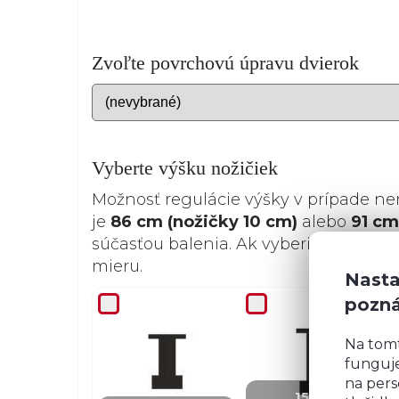
Zvoľte povrchovú úpravu dvierok
Vyberte výšku nožičiek
Možnosť regulácie výšky v prípade ne
je
86 cm (nožičky 10 cm)
alebo
91 cm
súčasťou balenia. Ak vyberiete nožičk
mieru.
Nasta
pozn
Na tom
funguje
+ 4,07 €
na pers
15 cm