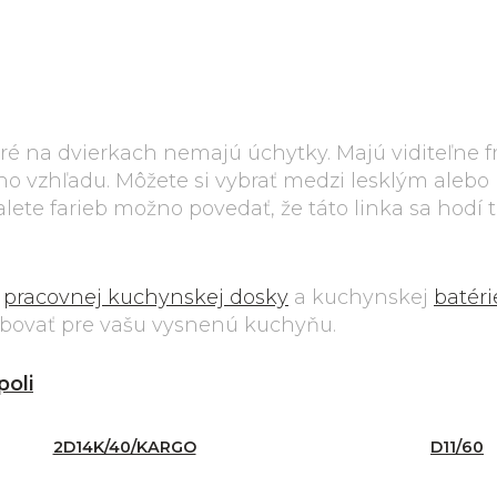
oré na dvierkach nemajú úchytky. Majú viditeľne 
vého vzhľadu. Môžete si vybrať medzi lesklým ale
lete farieb možno povedať, že táto linka sa hodí
r
pracovnej kuchynskej dosky
a kuchynskej
batéri
ebovať pre vašu vysnenú kuchyňu.
poli
2D14K/40/KARGO
D11/60