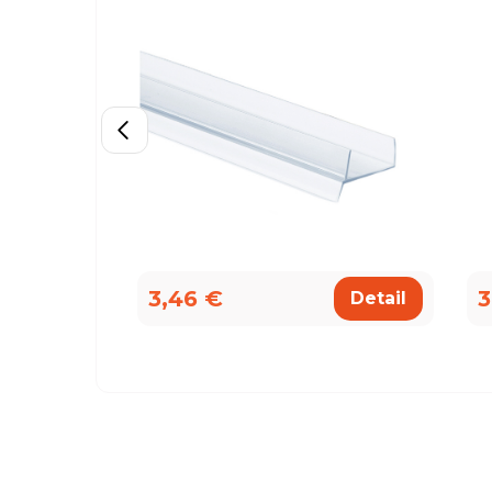
3,46 €
3
Detail