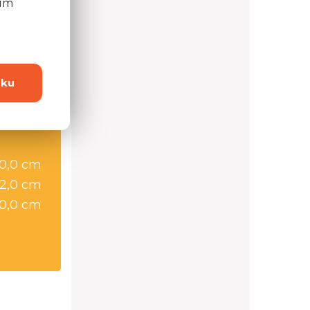
ním
 otázku?
dku
0,0 cm
2,0 cm
0,0 cm