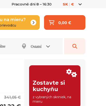
Pracovné dni 8 – 16:30
SK
|
€
u na mieru?
0,00 €
prievodcu
álne
Ostatní
Zostavte si
kuchyňu
z vybraných skriniek, na
341,05 €
mieru