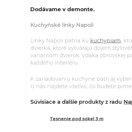
Dodávame v demonte.
Kuchyňské linky Napoli
Linky Napoli patria ku
kuchyniam
, kt
dvierka, ktoré vytvárajú dojem štýlo
variantom dvierok. Vďaka obrovskej pa
každého interiéru.
K zariaďovaniu kuchyne patrí aj výbe
U nás nájdete všetko, čo budete potr
Súvisiace a ďalšie produkty z radu
Na
Tesnenie pod sokel 3 m