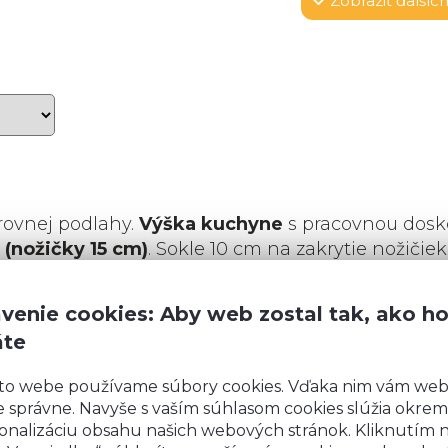
Zobraziť
ďalších
rovnej podlahy.
Výška kuchyne
s pracovnou dosk
 (nožičky 15 cm)
. Sokle 10 cm na zakrytie nožičiek
y 15 cm, budeme vás kontaktovať kvôli výrobe sok
venie cookies: Aby web zostal tak, ako h
áte
to webe používame súbory cookies. Vďaka nim vám we
 správne. Navyše s vaším súhlasom cookies slúžia okrem
onalizáciu obsahu našich webových stránok. Kliknutím 