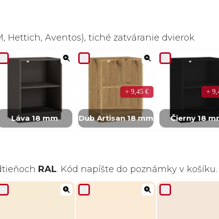
 Hettich, Aventos), tiché zatváranie dvierok
+ 9,45 €
+ 9,
Láva 18 mm
Dub Artisan 18 mm
Čierny 18 
odtieňoch
RAL
. Kód napíšte do poznámky v košíku.