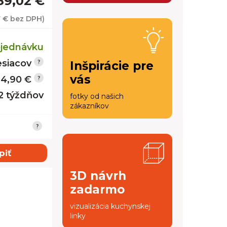
89,02 €
7 €
bez DPH)
jednávku
siacov
Inšpirácie pre
vás
14,90 €
12 týždňov
fotky od našich
zákazníkov
piť
3D návrh
zadarmo
vizualizácia kuchynskej
linky