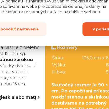
o „V poriadku“ súhlasíte s využívaním cookies a odovzda
o správaní na webe pre zobrazenie cielenej reklamy na
ych sieťach a reklamných sieťach na ďalších weboch.
Máte
spôsobiť nastavenia
V poria
nej LTD dosky s
 časť je z bieleho
Rozmery
:
 15 ‒ 25 kg.
Šírka:
105,0 cm x 
votnou zárukou
Výška:
8
 všetky dvierka aj
o zatvárania
Hĺbka:
5
nky stoja na
alebo 15 cm.
Skutočný rozmer je 90 ×
cm. Po započítaní priest
medzi stenou a skrinkou
(lesk alebo mat)
s
dostávame na potrebný