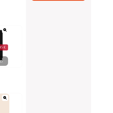
45 €
mm