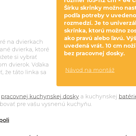
rozmer 105-112 cm × 64 
Šírku skrinky možno nast
podľa potreby v uveden
rozmedzí. Je to univerzá
skrinka, ktorú možno zos
ako pravú alebo ľavú. Vý
oré na dvierkach
uvedená vrát. 10 cm noži
ané dvierka, ktoré
bez pracovnej dosky.
žete si vybrať
om dvierok. Vďaka
Návod na montáž
 že táto linka sa
r
pracovnej kuchynskej dosky
a kuchynskej
batéri
ebovať pre vašu vysnenú kuchyňu.
poli