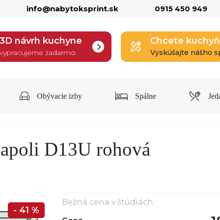
info@nabytoksprint.sk
0915 450 949
3D návrh kuchyne
Chcete kuchyň
vypracujeme zadarmo
Vyskúšajte nášho s
Obývacie izby
Spálne
Jed
Napoli D13U rohová
Bežná cena v štúdiách
- 41 %