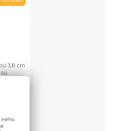
 150 farieb
ou 3,8 cm
 sú
lov na
o
b
 iného
na