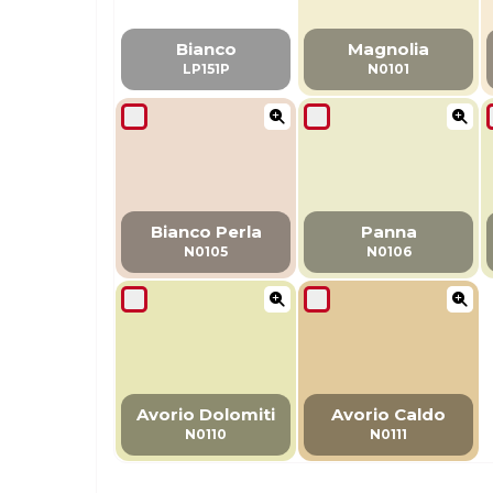
Bianco
Magnolia
LP151P
N0101
Bianco Perla
Panna
N0105
N0106
Avorio Dolomiti
Avorio Caldo
N0110
N0111