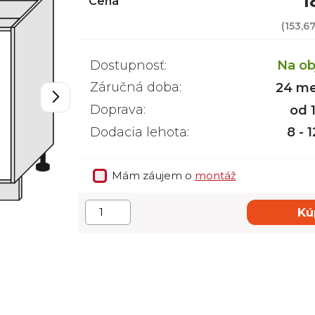
1
Cena
(
153,6
Dostupnosť:
Na ob
Záručná doba:
24 me
Doprava:
od 
Dodacia lehota:
8 - 
Mám záujem o
montáž
Kú