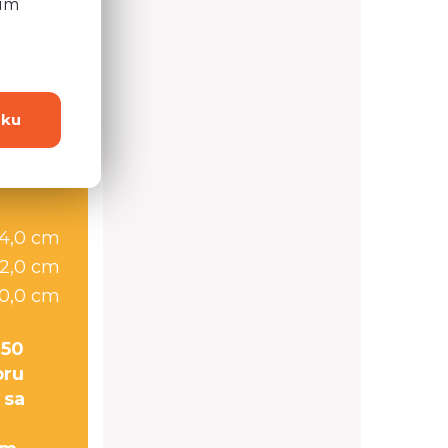
ním
 otázku?
dku
64,0 cm
2,0 cm
0,0 cm
 50
oru
 sa