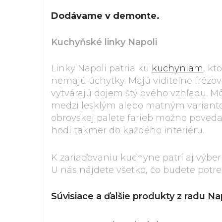
Dodávame v demonte.
Kuchyňské linky Napoli
Linky Napoli patria ku
kuchyniam
, kt
nemajú úchytky. Majú viditeľne frézov
vytvárajú dojem štýlového vzhľadu. Mô
medzi lesklým alebo matným variant
obrovskej palete farieb možno povedať,
hodí takmer do každého interiéru.
K zariaďovaniu kuchyne patrí aj výbe
U nás nájdete všetko, čo budete potr
Súvisiace a ďalšie produkty z radu
Na