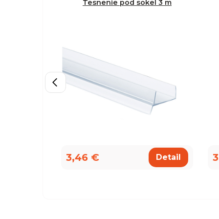
Tesnenie pod sokel 3 m
3,46 €
3
Detail