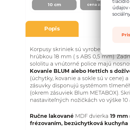
tlačidl
10 cm
cena za skrinku
údajov 
sociáln
Popis
Pri
Korpusy skriniek sú vyrobené z kvalit
hrúbkou 18 mm ( s ABS 0,5 mm). Zadná
sololitu a vnútorné police majú nosnosť
Kovanie BLUM alebo Hettich s doži
(úchytky, kovanie a sokle sú v cene) a
zásuvky disponujú systémom tlmenéh
(okrem zásuviek Blum METABOX). Skri
nastaviteľných nožičkách vo výške 10 
Ručne lakované
MDF dvierka
19 mm 
frézovaním, bezúchytková kuchyňa