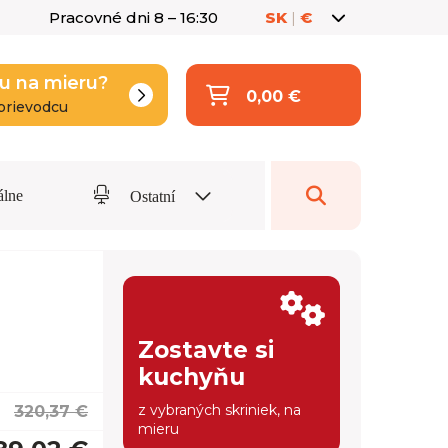
Pracovné dni 8 – 16:30
SK
|
€
u na mieru?
0,00 €
prievodcu
álne
Ostatní
Zostavte si
kuchyňu
z vybraných skriniek, na
320,37 €
mieru