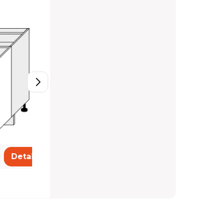
D11/80
201,22 €
Detail
Detail