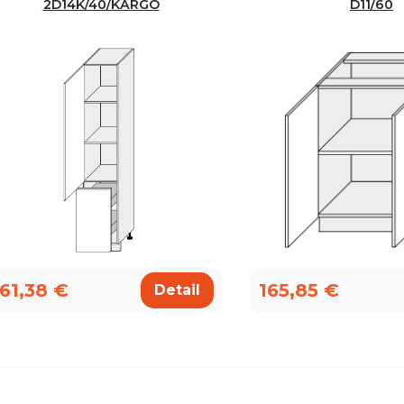
2D14K/40/KARGO
D11/60
61,38 €
165,85 €
Detail