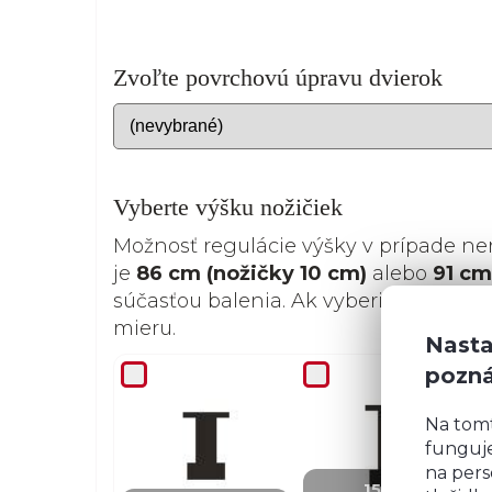
Zvoľte povrchovú úpravu dvierok
Vyberte výšku nožičiek
Možnosť regulácie výšky v prípade ne
je
86 cm (nožičky 10 cm)
alebo
91 cm
súčasťou balenia. Ak vyberiete nožičk
mieru.
Nasta
pozn
Na tom
funguje
+ 4,07 €
na pers
15 cm