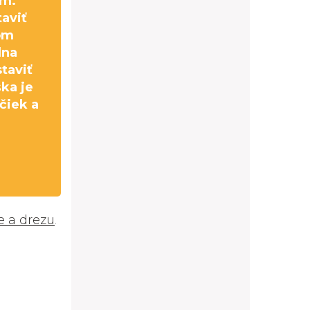
cm.
aviť
om
lna
taviť
ška je
čiek a
e a drezu
.