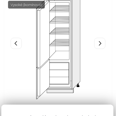
Vysoké (komínové)