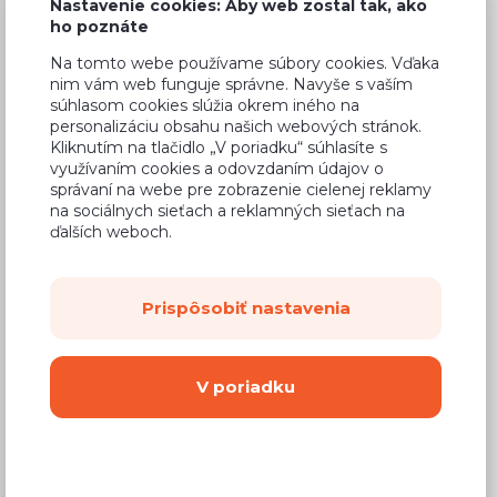
Nastavenie cookies: Aby web zostal tak, ako
ho poznáte
Na tomto webe používame súbory cookies. Vďaka
nim vám web funguje správne. Navyše s vaším
Bežná cena v štúdiách
677,27 €
súhlasom cookies slúžia okrem iného na
personalizáciu obsahu našich webových stránok.
399,59 €
Cena
Kliknutím na tlačidlo „V poriadku“ súhlasíte s
využívaním cookies a odovzdaním údajov o
(
324,87 €
bez DPH)
správaní na webe pre zobrazenie cielenej reklamy
na sociálnych sieťach a reklamných sieťach na
ďalších weboch.
Dostupnosť:
Na objednávku
Záručná doba:
24 mesiacov
Prispôsobiť nastavenia
Doprava:
od 14,90 €
Dodacia lehota:
8 - 12 týždňov
V poriadku
Mám záujem o
montáž
Kúpiť