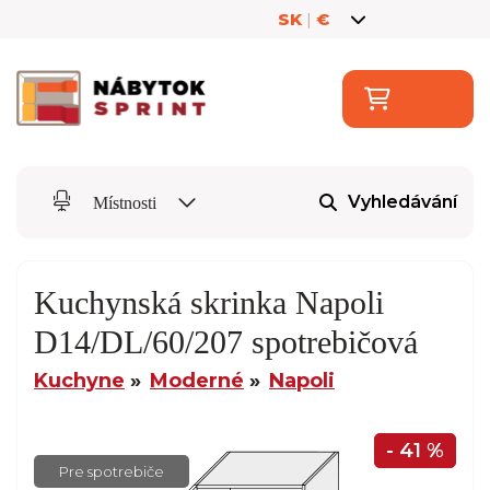
SK
|
€
Vyhledávání
Místnosti
Kuchynská skrinka Napoli
D14/DL/60/207 spotrebičová
Kuchyne
Moderné
Napoli
- 41 %
Pre spotrebiče