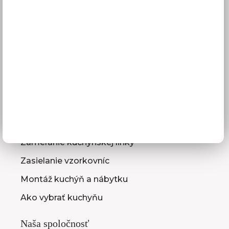
Doprava a termíny dodania
Platba
Reklamácie
Obchodné podmienky
GDPR
Služby pre vás
3D návrhy kuchýň
Zameranie kuchynskej linky
Zasielanie vzorkovníc
Montáž kuchýň a nábytku
Ako vybrať kuchyňu
Naša spoločnosť