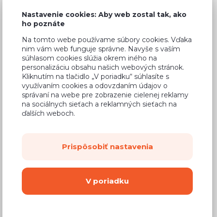
Nastavenie cookies: Aby web zostal tak, ako
ho poznáte
Na tomto webe používame súbory cookies. Vďaka
Bežná cena v štúdiách
757,20 €
nim vám web funguje správne. Navyše s vaším
súhlasom cookies slúžia okrem iného na
446,75 €
Cena
personalizáciu obsahu našich webových stránok.
Kliknutím na tlačidlo „V poriadku“ súhlasíte s
(
363,21 €
bez DPH)
využívaním cookies a odovzdaním údajov o
správaní na webe pre zobrazenie cielenej reklamy
na sociálnych sieťach a reklamných sieťach na
Dostupnosť:
Na objednávku
ďalších weboch.
Záručná doba:
24 mesiacov
Doprava:
od 14,90 €
Prispôsobiť nastavenia
Dodacia lehota:
8 - 12 týždňov
V poriadku
Mám záujem o
montáž
Kúpiť