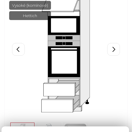
Vysoké (komínové)
Hettich