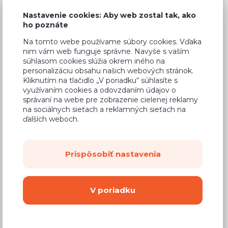
Nastavenie cookies: Aby web zostal tak, ako
ho poznáte
Na tomto webe používame súbory cookies. Vďaka
Bežná cena v štúdiách
842,63 €
nim vám web funguje správne. Navyše s vaším
súhlasom cookies slúžia okrem iného na
497,15 €
Cena
personalizáciu obsahu našich webových stránok.
Kliknutím na tlačidlo „V poriadku“ súhlasíte s
(
404,19 €
bez DPH)
využívaním cookies a odovzdaním údajov o
správaní na webe pre zobrazenie cielenej reklamy
na sociálnych sieťach a reklamných sieťach na
Dostupnosť:
Na objednávku
ďalších weboch.
Záručná doba:
24 mesiacov
Doprava:
od 14,90 €
Prispôsobiť nastavenia
Dodacia lehota:
8 - 12 týždňov
V poriadku
Mám záujem o
montáž
Kúpiť