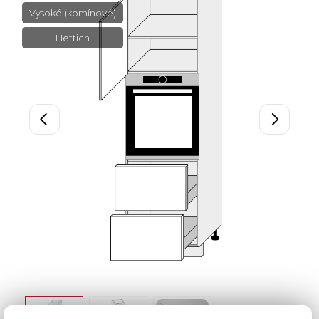
Vysoké (komínové)
Hettich