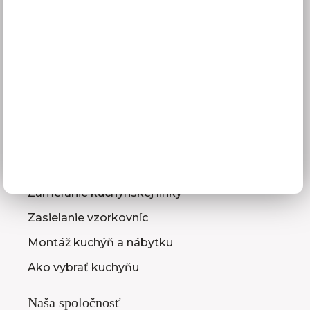
Doprava a termíny dodania
Platba
Reklamácie
Obchodné podmienky
GDPR
Služby pre vás
3D návrhy kuchýň
Zameranie kuchynskej linky
Zasielanie vzorkovníc
Montáž kuchýň a nábytku
Ako vybrať kuchyňu
Naša spoločnosť