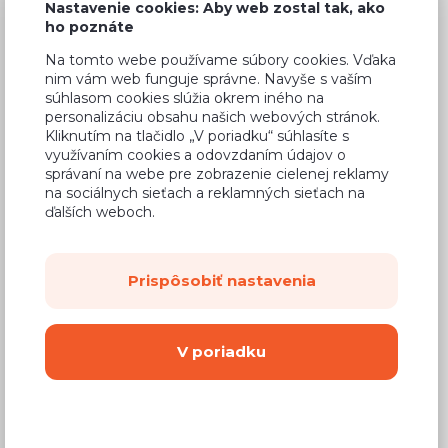
Nastavenie cookies: Aby web zostal tak, ako
ho poznáte
Na tomto webe používame súbory cookies. Vďaka
nim vám web funguje správne. Navyše s vaším
Bežná cena v štúdiách
617,34 €
súhlasom cookies slúžia okrem iného na
personalizáciu obsahu našich webových stránok.
364,23 €
Cena
Kliknutím na tlačidlo „V poriadku“ súhlasíte s
využívaním cookies a odovzdaním údajov o
(
296,12 €
bez DPH)
správaní na webe pre zobrazenie cielenej reklamy
na sociálnych sieťach a reklamných sieťach na
ďalších weboch.
Dostupnosť:
Na objednávku
Záručná doba:
24 mesiacov
Prispôsobiť nastavenia
Doprava:
od 14,90 €
Dodacia lehota:
8 - 12 týždňov
V poriadku
Mám záujem o
montáž
Kúpiť