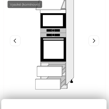
Vysoké (komínové)